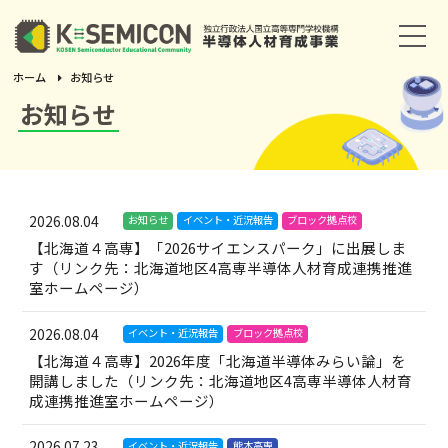
ホーム
お知らせ
ホーム
お知らせ
事業概要
輩出する人財
2026.08.04
お知らせ
イベント・近況報告
ブロック拠点校
【北海道４高専】「2026サイエンスパーク」に出展しま
推進体制
す（リンク先：北海道地区4高専半導体人材育成連携推進
室ホームページ）
主な活動
2026.08.04
イベント・近況報告
ブロック拠点校
【北海道４高専】2026年度「北海道半導体みらい論」を
半導体産業マップ
開講しました（リンク先：北海道地区4高専半導体人材育
成連携推進室ホームページ）
教材・資料
2026.07.23
イベント・近況報告
熊本高専