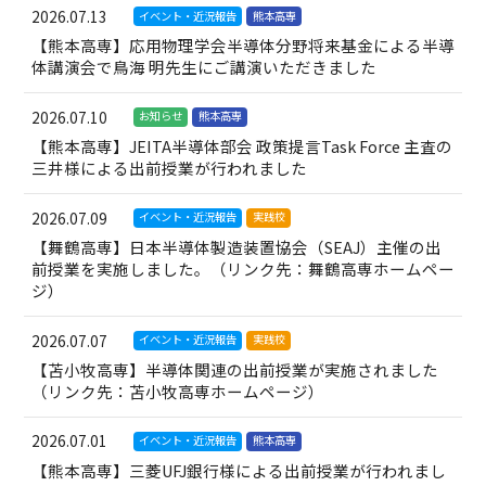
2026.07.13
イベント・近況報告
熊本高専
【熊本高専】応用物理学会半導体分野将来基金による半導
体講演会で鳥海 明先生にご講演いただきました
2026.07.10
お知らせ
熊本高専
【熊本高専】JEITA半導体部会 政策提言Task Force 主査の
三井様による出前授業が行われました
2026.07.09
イベント・近況報告
実践校
【舞鶴高専】日本半導体製造装置協会（SEAJ）主催の出
前授業を実施しました。（リンク先：舞鶴高専ホームペー
ジ）
2026.07.07
イベント・近況報告
実践校
【苫小牧高専】半導体関連の出前授業が実施されました
（リンク先：苫小牧高専ホームページ）
2026.07.01
イベント・近況報告
熊本高専
【熊本高専】三菱UFJ銀行様による出前授業が行われまし