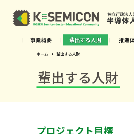
事業概要
輩出する人財
推進
ホーム
輩出する人財
輩出する人財
プロジェクト目標