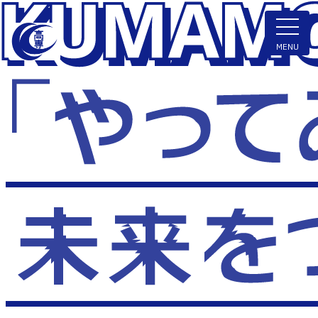
ENGLISH
MENU
学科・専攻科
電子情報学系学科
特色ある取組
電子情報通信工学科
知能制御情報工学科
入試情報
情報工学科
入試速報
融合・複合工学系学科
お知らせ
機械知能システム工学科
入学者選抜検査 情報
建築社会デザイン工学科
パンフレット・紹介動画
イベント