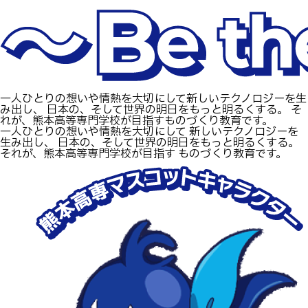
生物化学システム工学科
Webオープンキャンパス
オープンキャンパス等
学校概要
交通アクセス
基幹教育科
進学の手引き
教員紹介
学生生活
専攻科
入学料および授業料
パンフレット・紹介動画
産学官連携・地域連携
電子情報システム工学専攻
受験生向け 熊本高専 Q&A
一人ひとりの想いや情熱を大切にして新しいテクノロジーを生
生産システム工学専攻
国際交流
受賞等
み出し、
日本の、そして世界の明日をもっと明るくする。
そ
熊本高専が運用するWebサイト・SNS・動画チャネ
れが、熊本高等専門学校が目指すものづくり教育です。
一人ひとりの想いや情熱を大切にして
新しいテクノロジーを
ル等
活動報告
ご寄付・ネーミングライ
生み出し、
日本の、そして世界の明日をもっと明るくする。
ツ等
それが、熊本高等専門学校が目指す
ものづくり教育です。
キャリア関係
情報セキュリティ
図書館
アントレプレナーシップ
公開情報
その他
転職・Uターン就職
お問い合わせ
在校生・保護者の方へ