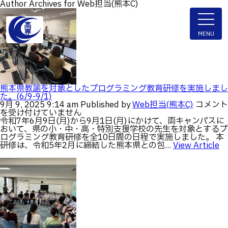
Author Archives for Web担当(熊本C)
ENGLISH
MENU
学科・専攻科
熊本県教諭を対象としたプログラミング教育研修を実施しまし
た。(6/9-9/1)
熊
9月 9, 2025 9:14 am
Published by
Web担当(熊本C)
コメント
本
電子情報学系学科
を受け付けていません
特色ある取組
県
令和7年6月9日(月)から9月1日(月)にかけて、両キャンパスに
電子情報通信工学科
教
おいて、県の小・中・高・特別支援学校の先生を対象とするプ
諭
ログラミング教育研修を全10日間の日程で実施しました。 本
知能制御情報工学科
を
研修は、令和5年2月に締結した熊本県との包...
View Article
対
入試情報
情報工学科
象
と
し
入試速報
融合・複合工学系学科
た
お知らせ
プ
機械知能システム工学科
入学者選抜検査 情報
ロ
グ
建築社会デザイン工学科
パンフレット・紹介動画
ラ
イベント
ミ