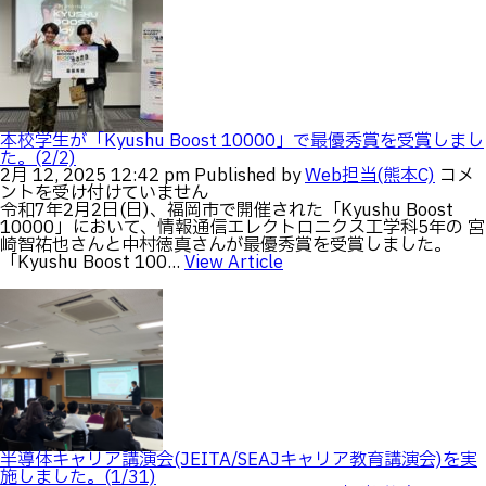
イ
ス
ク
ー
ル
ジ
ャ
パ
本校学生が「Kyushu Boost 10000」で最優秀賞を受賞しまし
ン
た。(2/2)
カ
本
2月 12, 2025 12:42 pm
Published by
Web担当(熊本C)
コメ
ッ
校
ントを受け付けていません
プ
学
令和7年2月2日(日)、福岡市で開催された「Kyushu Boost
ソ
生
10000」において、情報通信エレクトロニクス工学科5年の 宮
フ
が
崎智祐也さんと中村徳真さんが最優秀賞を受賞しました。
ト
「Kyu
「Kyushu Boost 100...
View Article
テ
Boost
ニ
1000
ス
で
2025
最
熊
優
本
秀
県
賞
代
を
表
受
選
賞
考
し
半導体キャリア講演会(JEITA/SEAJキャリア教育講演会)を実
会」
ま
施しました。(1/31)
に