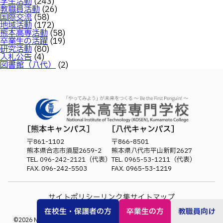
学生活動
(243)
教職員活動
(26)
国際交流
(58)
地域活動
(172)
熊本高専活動
(58)
卒業生の活躍
(19)
研究活動
(80)
入札公告
(4)
図書館（八代）
(2)
熊本キャンパス
八代キャンパス
〒861-1102
〒866-8501
熊本県合志市須屋2659-2
熊本県八代市平山新町2627
TEL.
096-242-2121
（代表）
TEL.
0965-53-1211
（代表）
FAX. 096-242-5503
FAX. 0965-53-1219
サイトポリシー
リンク集
サイトマップ
在校生・保護者の方
卒業生の方
教職員向け
©
2026
National Institute of Technology (KOSEN), Kumamoto College.