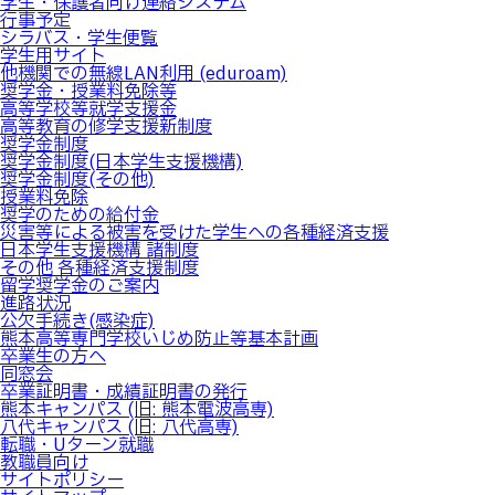
学生・保護者向け連絡システム
行事予定
シラバス・学生便覧
学生用サイト
他機関での無線LAN利用 (eduroam)
奨学金・授業料免除等
高等学校等就学支援金
高等教育の修学支援新制度
奨学金制度
奨学金制度(日本学生支援機構)
奨学金制度(その他)
授業料免除
奨学のための給付金
災害等による被害を受けた学生への各種経済支援
日本学生支援機構 諸制度
その他 各種経済支援制度
留学奨学金のご案内
進路状況
公欠手続き(感染症)
熊本高等専門学校いじめ防止等基本計画
卒業生の方へ
同窓会
卒業証明書・成績証明書の発行
熊本キャンパス (旧: 熊本電波高専)
八代キャンパス (旧: 八代高専)
転職・Uターン就職
教職員向け
サイトポリシー