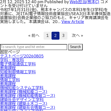
し
半
2月 12, 2025 12:40 pm
Published by
Web担当(熊本C)
コメ
て
た。
導
ントを受け付けていません
準
(2/2)
体
令和7年1月31日(金)、熊本キャンパスの本科3年生(3学科)を
優
は
キ
対象に、JEITA(電子情報技術産業協会)/SEAJ(日本半導体製造
勝
ャ
装置協会)会員企業様のご協力のもと、キャリア教育講演会を
し
リ
実施しました。 本講演会は、20...
View Article
ま
ア
し
講
た。
演
(3/15-
« 前へ
1
2
3
次へ »
会
16)
(JEI
は
キ
Search
ャ
固定ページ
リ
テストページ20260805
ア
学科・専攻科
教
電子情報通信工学科
育
教育課程
講
知能制御情報工学科
演
教育課程
会)
情報工学科
を
教育課程
実
機械知能システム工学科
施
教育課程 (機械知能コース)
し
教育課程 (機械知能情報コース)
ま
建築社会デザイン工学科
し
教育課程 (建築土木コース)
た。
教育課程 (建築社会情報コース)
(1/31