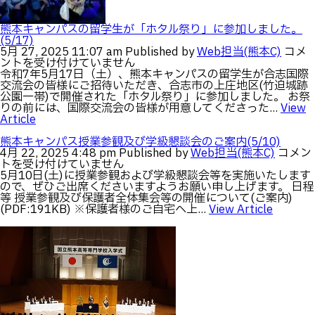
専
門
学
熊本キャンパスの留学生が「ホタル祭り」に参加しました。
校
(5/17)
教
熊
5月 27, 2025 11:07 am
Published by
Web担当(熊本C)
コメ
員
本
ントを受け付けていません
顕
キ
令和7年5月17日（土）、熊本キャンパスの留学生が合志国際
彰
ャ
交流会の皆様にご招待いただき、合志市の上庄地区(竹迫城跡
に
ン
公園一帯)で開催された「ホタル祭り」に参加しました。 お祭
て
パ
りの前には、国際交流会の皆様が用意してくださった...
View
受
ス
Article
賞
の
し
留
熊本キャンパス授業参観及び学級懇談会のご案内(5/10)
ま
熊
学
4月 22, 2025 4:48 pm
Published by
Web担当(熊本C)
コメン
し
本
生
トを受け付けていません
た。
キ
が
5月10日(土)に授業参観および学級懇談会等を実施いたします
は
ャ
「ホ
ので、ぜひご出席くださいますようお願い申し上げます。 日程
ン
タ
等 授業参観及び保護者全体集会等の開催について(ご案内)
パ
ル
(PDF:191KB) ※保護者様のご自宅へ上...
View Article
ス
祭
授
り」
業
に
参
参
観
加
及
し
び
ま
学
し
級
た。