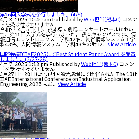
懇
(5/17
談
は
会
第16回入学式を挙行しました。(4/5)
の
第
4月 8, 2025 10:40 am
Published by
Web担当(熊本C)
コメン
ご
16
トを受け付けていません
案
回
令和7年4月5日(土)、熊本県立劇場 コンサートホールにおい
内
入
て、第16回入学式を挙行しました。 熊本キャンパスでは、情
(5/10)
学
報通信エレクトロニクス工学科42名、制御情報システム工学
は
式
科43名、人間情報システム工学科43名の計12...
View Article
を
挙
国際会議ICIAE2025にてBest Student Paper Award を受賞
行
しました。(3/27-28)
国
し
4月 7, 2025 1:13 pm
Published by
Web担当(熊本C)
コメン
際
ま
トを受け付けていません
会
し
3月27日～28日に北九州国際会議場にて開催された The 13th
議
た。
IIAE International Conference on Industrial Application
ICIAE2
(4/5)
Engineering 2025 にお...
View Article
に
は
て
Best
Student
Paper
Award
を
受
賞
し
ま