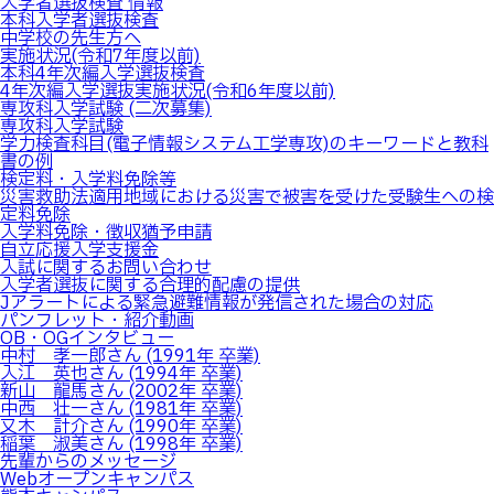
入学者選抜検査 情報
本科入学者選抜検査
中学校の先生方へ
実施状況(令和7年度以前)
本科4年次編入学選抜検査
4年次編入学選抜実施状況(令和6年度以前)
専攻科入学試験 (二次募集)
専攻科入学試験
学力検査科目(電子情報システム工学専攻)のキーワードと教科
書の例
検定料・入学料免除等
災害救助法適用地域における災害で被害を受けた受験生への検
定料免除
入学料免除・徴収猶予申請
自立応援入学支援金
入試に関するお問い合わせ
入学者選抜に関する合理的配慮の提供
Jアラートによる緊急避難情報が発信された場合の対応
パンフレット・紹介動画
OB・OGインタビュー
中村 孝一郎さん (1991年 卒業)
入江 英也さん (1994年 卒業)
新山 龍馬さん (2002年 卒業)
中西 壮一さん (1981年 卒業)
又木 計介さん (1990年 卒業)
稲葉 淑美さん (1998年 卒業)
先輩からのメッセージ
Webオープンキャンパス