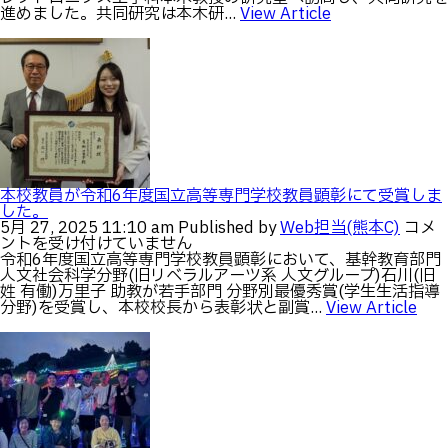
ン
進めました。共同研究は本木研...
View Article
ガ
ム
ト
レ
ン
ト
大
学
の
研
究
本校教員が令和6年度国立高等専門学校教員顕彰にて受賞しま
者
した。
が
本
5月 27, 2025 11:10 am
Published by
Web担当(熊本C)
コメ
訪
校
ントを受け付けていません
問
教
令和6年度国立高等専門学校教員顕彰において、基幹教育部門
し
員
人文社会科学分野(旧リベラルアーツ系 人文グループ)石川(旧
共
が
姓 有働)万里子 助教が若手部門 分野別最優秀賞(学生生活指導
同
令
分野)を受賞し、本校校長から表彰状と副賞...
View Article
研
和
究
6
を
年
進
度
め
国
ま
立
し
高
た。
等
は