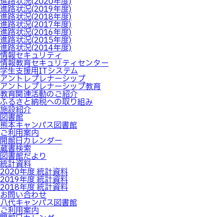
進路状況(2020年度)
進路状況(2019年度)
進路状況(2018年度)
進路状況(2017年度)
進路状況(2016年度)
進路状況(2015年度)
進路状況(2014年度)
情報セキュリティ
情報教育セキュリティセンター
学生支援用ITシステム
アントレプレナーシップ
アントレプレナーシップ教育
教育関連活動のご紹介
ふるさと納税への取り組み
施設紹介
図書館
熊本キャンパス図書館
ご利用案内
開館日カレンダー
蔵書検索
図書館だより
統計資料
2020年度 統計資料
2019年度 統計資料
2018年度 統計資料
お問い合わせ
八代キャンパス図書館
ご利用案内