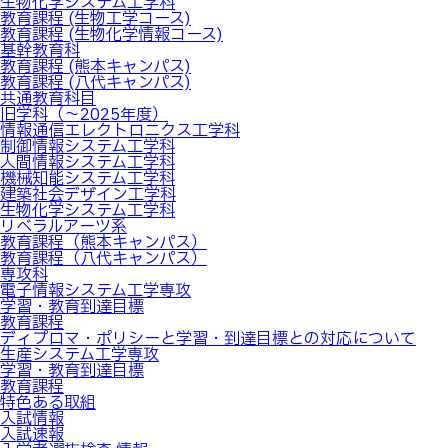
生物化学システム工学科
は
教育課程 (生物工学コース)
教育課程 (生物化学情報コース)
基幹教育科
教育課程 (熊本キャンパス)
教育課程 (八代キャンパス)
共通教育科目
旧学科（～2025年度）
情報通信エレクトロニクス工学科
制御情報システム工学科
人間情報システム工学科
機械知能システム工学科
建築社会デザイン工学科
生物化学システム工学科
リベラルアーツ系
教育課程（熊本キャンパス）
教育課程（八代キャンパス）
専攻科
電子情報システム工学専攻
学習・教育到達目標
教育課程
ディプロマ・ポリシーと学習・到達目標との対応について
生産システム工学専攻
学習・教育到達目標
教育課程
特色ある取組
入試情報
入試速報