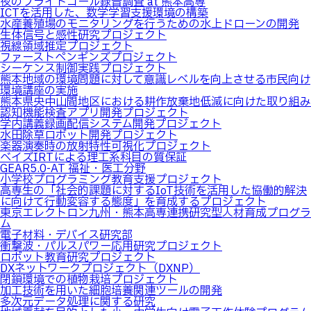
夜のフライトコール録音調査 at 熊本高専
ICTを活用した、数学学習支援環境の構築
水産養殖場のモニタリングを行うための水上ドローンの開発
生体信号と感性研究プロジェクト
視線領域推定プロジェクト
ファーストペンギンズプロジェクト
シーケンス制御実践プロジェクト
熊本地域の環境問題に対して意識レベルを向上させる市民向け
環境講座の実施
熊本県央中山間地区における耕作放棄地低減に向けた取り組み
認知機能検査アプリ開発プロジェクト
学内講義録画配信システム開発プロジェクト
水田除草ロボット開発プロジェクト
楽器演奏時の放射特性可視化プロジェクト
ベイズIRTによる理工系科目の質保証
GEAR5.0-AT 福祉・医工分野
小学校プログラミング教育支援プロジェクト
高専生の「社会的課題に対するIoT技術を活用した協働的解決
に向けて行動変容する態度」を育成するプロジェクト
東京エレクトロン九州・熊本高専連携研究型人材育成プログラ
ム
電子材料・デバイス研究部
衝撃波・パルスパワー応用研究プロジェクト
ロボット教育研究プロジェクト
DXネットワークプロジェクト（DXNP）
閉鎖環境での植物栽培プロジェクト
加⼯技術を⽤いた細胞培養関連ツールの開発
多次元データ処理に関する研究