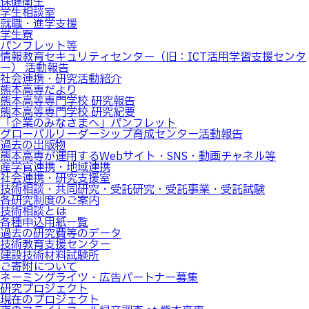
保健衛生
学生相談室
就職・進学支援
学生寮
パンフレット等
情報教育セキュリティセンター（旧：ICT活用学習支援センタ
ー） 活動報告
社会連携・研究活動紹介
熊本高専だより
熊本高等専門学校 研究報告
熊本高等専門学校 研究紀要
「企業のみなさまへ」パンフレット
グローバルリーダーシップ育成センター活動報告
過去の出版物
熊本高専が運用するWebサイト・SNS・動画チャネル等
産学官連携・地域連携
社会連携・研究支援室
技術相談・共同研究・受託研究・受託事業・受託試験
各研究制度のご案内
技術相談とは
各種申込用紙一覧
過去の研究費等のデータ
技術教育支援センター
建設技術材料試験所
ご寄附について
ネーミングライツ・広告パートナー募集
研究プロジェクト
現在のプロジェクト