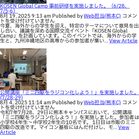
生物化学システム工学科
Webオープンキャンパス
ン
KOSEN Global Camp 事前研修を実施しました。（6/28、
グ
7/5-6）
オープンキャンパス等
学校概要
交通アクセス
教
基幹教育科
KOSEN
8月 19, 2025 9:13 am
Published by
Web担当(熊本C)
コメン
育
Global
トを受け付けていません
進学の手引き
研
教員紹介
学生生活
Camp
今夏、海外からの学生を迎え、特定のテーマについて意見を出
専攻科
修
事
し合い、議論を深める国際交流イベント「KOSEN Global
入学料および授業料
を
前
Camp」を計画しています。このイベントでは、海外からの学
パンフレット・紹介動画
産学官連携・地域連携
電子情報システム工学専攻
実
研
生と、九州沖縄地区の高専からの参加者が集い...
View Article
受験生向け 熊本高専 Q&A
施
修
生産システム工学専攻
し
国際交流
受賞等
を
熊本高専が運用するWebサイト・SNS・動画チャネ
ま
実
し
ル等
施
活動報告
ご寄付・ネーミングライ
た。
し
ツ等
(6/9-
ま
9/1)
し
は
キャリア関係
情報セキュリティ
た。
（6/2
7/5-
図書館
アントレプレナーシップ
公開講座「ミニ四駆をラジコン化しよう！」を実施しました。
6）
(7/28-29)
は
公
8月 4, 2025 11:14 am
Published by
Web担当(熊本C)
コメン
公開情報
その他
開
トを受け付けていません
講
令和7年7月28、29日に熊本キャンパスにおいて、公開講座
転職・Uターン就職
お問い合わせ
座
「ミニ四駆をラジコン化しよう！」を実施しました。参加者は
「ミ
小学校4年生～中学校2年生の10名です。 1日目は市販のミニ
ニ
四駆の改造です。マイコン基板にはんだ付けし、モ...
View
四
Article
在校生・保護者の方へ
駆