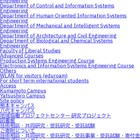
Engineering
Department of Control and Information Systems
Engineering
Department of Human-Oriented Information Systems
Engineering
Department of Mechanical and Intelligent Systems
Engineering
Department of Architecture and Civil Engineering
Department of Biological and Chemical Systems
Engineering
Faculty of Liberal Studies
Advanced Courses
Production Systems Engineering Course
Electronics and Information Systems Engineering Course
Others
WLAN for visitors (eduroam)
For short term international students
Access
Kumamoto Campus
Yatsushiro Campus
Site policy
熊本キャンパス
八代キャンパス
地域協働プロジェクトセンター 研究プロジェクト
図書館
技術相談・共同研究・受託研究・受託試験
ご寄附について
技術相談・共同研究・受託研究・受託事業・受託試験・寄付金