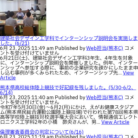
煙・
れ
薬
ま
物
し
乱
た。
用
は
防
止
講
建築社会デザイン工学科でインターンシップ説明会を実施しま
演
した。(6/21)
会
建
6月 23, 2025 11:49 am
Published by
Web担当(熊本C)
コメ
を
築
ントを受け付けていません
実
社
6月21日(土)、建築社会デザイン工学科3年生、4年生を対象
施
会
に、インターンシップ説明会を開催しました。例年、インター
し
デ
ンシップへ参加する際に、事前の企業研究を疎かにしたまま申
ま
ザ
し込む事例が多くみられたため、インターンシップ先...
View
し
イ
Article
た。
ン
(6/27)
工
熊本県高校総体陸上競技で好記録を残しました。(5/30-6/2、
は
学
6/14)
科
熊
6月 23, 2025 11:40 am
Published by
Web担当(熊本C)
コメ
で
本
ントを受け付けていません
イ
県
令和7年5月30日(金)～6月2(月)にかけ、えがお健康スタジア
ン
高
ム(熊本県民総合運動公園陸上競技場)で行われた第78回熊本県
タ
校
高等学校陸上競技対校選手権大会において、情報通信エレクト
ー
総
ロニクス工学科2年の小橋 昴央さんが、男...
View Article
ン
体
シ
陸
倫理審査委員会の判定について(6/16)
ッ
上
倫
6月 23, 2025 11:19 am
Published by
Web担当(熊本C)
コメ