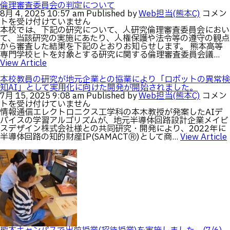
を
倫理審査委員会の判定について
卒業生の方へ
教職員向け
ラ
倫
8月 4, 2025 10:57 am
Published by
Web担当(熊本C)
コメン
ジ
理
トを受け付けていません
コ
審
本校では、下記の研究について、人研究倫理審査委員会におい
ン
査
て、当該研究の実施にあたり、人権保護や法令等の遵守の観点
化
委
から審査した結果を下記のとおりお知らせします。 熊本高等
し
員
専門学校ヒトを対象とする研究に関する倫理審査委員会議...
よ
会
View Article
う！」
の
を
判
本校教員の研究が地元企業との協業により「ロボットの異常検
実
定
知AI」として実用化に向けた開発が開始されました。
施
に
本
7月 15, 2025 9:08 am
Published by
Web担当(熊本C)
コメン
し
つ
校
トを受け付けていません
ま
い
教
情報通信エレクトロニクス工学科の本木教授が発案したAIデ
し
て
員
バイスの学習アルゴリズムが、地元半導体回路設計企業メイビ
た。
は
の
スデザイン株式会社様との共同研究・開発により、2022年に
(7/28-
研
半導体回路の知的財産IP(SAMACTⓇ)として商...
View Article
29)
究
は
が
地
元
企
業
と
の
協
業
に