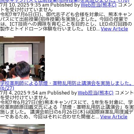
熊本キャンパスで出前授業(招待授業)を実施しました。(7/6)
よ
熊
7月 10, 2025 9:35 am
Published by
Web担当(熊本C)
コメン
り
本
トを受け付けていません
「ロ
キ
令和7年7月6日(日)、御代志子ども会様を対象に、熊本キャン
ボ
ャ
パスにて出前授業(招待授業)を実施しました。今回の授業で
ッ
ン
は、ICT技術への興味を育むことを目的とし、LED点灯回路の
ト
パ
製作とトイドローン体験を行いました。 LED...
View Article
の
ス
異
で
常
出
検
前
知
授
AI」
業
と
(招
し
待
て
授
実
業)
用
を
学校薬剤師による禁煙・薬物乱用防止講演会を実施しました。
化
実
(6/27)
に
施
学
7月 4, 2025 9:54 am
Published by
Web担当(熊本C)
コメント
向
し
校
を受け付けていません
け
ま
薬
令和7年6月27日(金)熊本キャンパスにて、1年生を対象に、学
た
し
剤
校薬剤師原田義文氏による「禁煙・薬物乱用防止講演会」を実
開
た。
師
施しました。 講演会前日の6月26日(木)は国際麻薬乱用撲滅デ
発
(7/6)
に
ーであるため、今回はそれに合わせた開催と...
View Article
が
は
よ
開
る
始
禁
さ