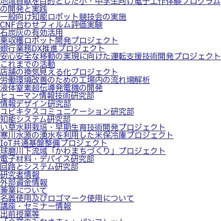
地域貢献を目的とした小・中学生向け電子工作体験プログラム
の開発と実践
一般向け知能ロボット競技会の実施
CNF合わせフィルム評価実験
石炭灰の有効活用
栗収穫ロボット開発プロジェクト
銀行業務DX推進プロジェクト
安心安全な移動の実現に向けた運転支援技術開発プロジェクト
これまでの活動
店舗の換気見える化プロジェクト
労働環境改善のための工場内の流れ場解析
液体窒素超伝導発電機の開発
ヒューマン情報技術研究部
情報デザイン研究部
ユビキタスコミュニケーション研究部
知能システム研究部
い草水耕栽培・早期生育技術開発プロジェクト
寒川水源の湧水を利用した米保冷庫プロジェクト
IoT共通基盤整備プロジェクト
球磨川下流域「かわまちづくり」プロジェクト
電子材料・デバイス研究部
回路とシステム研究部
研究者情報
外部資金情報
兼業について
名義使用及びロゴマーク使用について
講座・セミナー情報
出前授業等