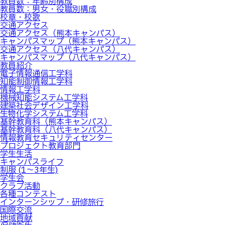
教員数：年齢別構成
教員数：男女・役職別構成
校章・校歌
交通アクセス
交通アクセス（熊本キャンパス）
キャンパスマップ（熊本キャンパス）
交通アクセス（八代キャンパス）
キャンパスマップ（八代キャンパス）
教員紹介
電子情報通信工学科
知能制御情報工学科
情報工学科
機械知能システム工学科
建築社会デザイン工学科
生物化学システム工学科
基幹教育科（熊本キャンパス）
基幹教育科（八代キャンパス）
情報教育セキュリティセンター
プロジェクト教育部門
学生生活
キャンパスライフ
制服 (1～3年生)
学生会
クラブ活動
各種コンテスト
インターンシップ・研修旅行
国際交流
地域貢献