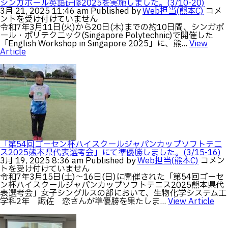
シンガポール英語研修2025を実施しました。(3/10-20)
し
シ
3月 21, 2025 11:46 am
Published by
Web担当(熊本C)
コメ
た。
ン
ントを受け付けていません
(3/27-
ガ
令和7年3月11日(火)から20日(木)までの約10日間、シンガポ
28)
ポ
ール・ポリテクニック(Singapore Polytechnic)で開催した
は
ー
「English Workshop in Singapore 2025」に、熊...
View
ル
Article
英
語
研
修
2025
を
実
施
し
ま
し
「第54回ゴーセン杯ハイスクールジャパンカップソフトテニ
た。
ス2025熊本県代表選考会」にて準優勝しました。(3/15-16)
(3/10
「第
3月 19, 2025 8:36 am
Published by
Web担当(熊本C)
コメン
20)
54
トを受け付けていません
は
回
令和7年3月15日(土)～16日(日)に開催された「第54回ゴーセ
ゴ
ン杯ハイスクールジャパンカップソフトテニス2025熊本県代
ー
表選考会」女子シングルスの部において、生物化学システム工
セ
学科2年 諏佐 恋さんが準優勝を果たしま...
View Article
ン
杯
ハ