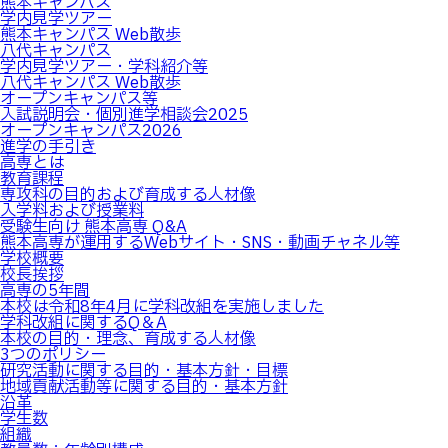
熊本キャンパス
学内見学ツアー
熊本キャンパス Web散歩
八代キャンパス
学内見学ツアー・学科紹介等
八代キャンパス Web散歩
オープンキャンパス等
入試説明会・個別進学相談会2025
オープンキャンパス2026
進学の手引き
高専とは
教育課程
専攻科の目的および育成する人材像
入学料および授業料
受験生向け 熊本高専 Q&A
熊本高専が運用するWebサイト・SNS・動画チャネル等
学校概要
校長挨拶
高専の5年間
本校は令和8年4月に学科改組を実施しました
学科改組に関するQ＆A
本校の目的・理念、育成する人材像
3つのポリシー
研究活動に関する目的・基本方針・目標
地域貢献活動等に関する⽬的・基本⽅針
沿革
学生数
組織