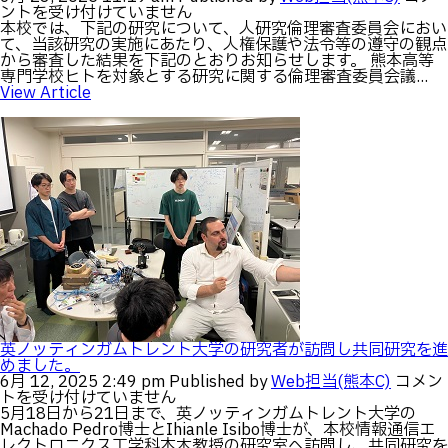
プ
競
理
ントを受け付けていません
説
技
審
本校では、下記の研究について、人研究倫理審査委員会におい
明
で
査
て、当該研究の実施にあたり、人権保護や法令等の遵守の観点
会
好
委
から審査した結果を下記のとおりお知らせします。 熊本高等
を
記
員
専門学校ヒトを対象とする研究に関する倫理審査委員会議...
実
録
会
View Article
施
を
の
し
残
判
ま
し
定
し
ま
に
た。
し
つ
(6/21
た。
い
は
(5/30
て
6/2、
(6/16
6/14)
は
は
英ノッティンガムトレント大学の研究者が訪問し共同研究を進
めました。
英
6月 12, 2025 2:49 pm
Published by
Web担当(熊本C)
コメン
ノ
トを受け付けていません
ッ
5月18日から21日まで、英ノッティンガムトレント大学の
テ
Machado Pedro博士とIhianle Isibo博士が、本校情報通信エ
ィ
レクトロニクス工学科本木教授の研究室へ訪問し、共同研究を