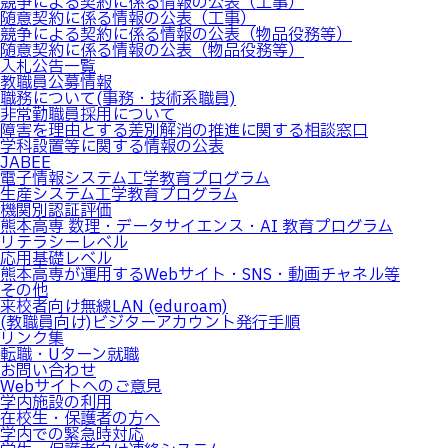
競争による契約に係る情報の公表（工事）
随意契約に係る情報の公表（工事）
競争による契約に係る情報の公表（物品役務等）
随意契約に係る情報の公表（物品役務等）
入札公告一覧
教職員公募情報
職務について(事務・技術系職員)
非常勤職員採用について
障害を理由とする差別解消の推進に関する相談窓口
学科設置等に関する情報の公表
JABEE
電子情報システム工学教育プログラム
生産システム工学教育プログラム
機関別認証評価
熊本高専 数理・データサイエンス・AI 教育プログラム
リテラシーレベル
応用基礎レベル
熊本高専が運用するWebサイト・SNS・動画チャネル等
その他
来校者向け無線LAN (eduroam)
(教職員向け)ビジターアカウント発行手順
リンク集
転職・Uターン就職
お問い合わせ
Webサイトへのご意見
学内施設の利用
在校生・保護者の方へ
学内での緊急時対応