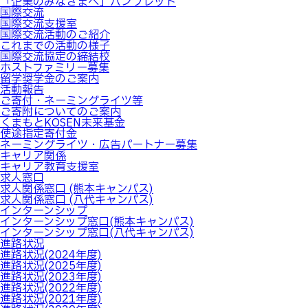
「企業のみなさまへ」パンフレット
国際交流
国際交流支援室
国際交流活動のご紹介
これまでの活動の様子
国際交流協定の締結校
ホストファミリー募集
留学奨学金のご案内
活動報告
ご寄付・ネーミングライツ等
ご寄附についてのご案内
くまもとKOSEN未来基金
使途指定寄付金
ネーミングライツ・広告パートナー募集
キャリア関係
キャリア教育支援室
求人窓口
求人関係窓口 (熊本キャンパス)
求人関係窓口 (八代キャンパス)
インターンシップ
インターンシップ窓口(熊本キャンパス)
インターンシップ窓口(八代キャンパス)
進路状況
進路状況(2024年度)
進路状況(2025年度)
進路状況(2023年度)
進路状況(2022年度)
進路状況(2021年度)