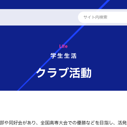
ENGLISH
キャンパスライフ
制服 (1～3
学生会
クラブ活動
Life
学校概要
専攻科
学生生活
各種コンテスト
インターン
教員紹介
学科
る取組
クラブ活動
国際交流
地域貢献
工学科
パンフレット・紹介動画
工学科
保健衛生
学生相談室
報
国際交流
就職・進学支援
学生寮
学系学科
活動報告
せ
 情報
テム工学科
キャリア関係
・紹介動画
イン工学科
部や同好会があり、全国高専大会での優勝などを目指し、活発
ト