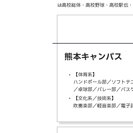
Webオープン
生物化学シス
は高校総体・高校野球・高校駅伝・
オープンキャン
基幹教育科
進学の手引き
専攻科
入学料および
電子情報シス
受験生向け 熊本
生産システム
熊本高専が運用
熊本キャンパス
SNS・動画チ
【体育系】
ハンドボール部／ソフトテ
／卓球部／バレー部／バス
【文化系／技術系】
吹奏楽部／軽音楽部／電子計