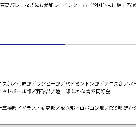
キャンパス
テム工学科
図書館
春高バレーなどにも参加し、インターハイや国体に出場する選
パス等
公開情報
授業料
転職・Uターン就職
テム工学専攻
高専 Q&A
工学専攻
するWebサイト・
ャネル等
在校生・保護者の
ニス部／弓道部／ラグビー部／バドミントン部／テニス部／水
ケットボール部／野球部／陸上部 ほか体育系同好会
算機部／イラスト研究部／放送部／ロボコン部／ESS部 ほか