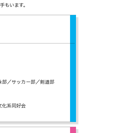
アントレプレナーシップ
手もいます。
その他
お問い合わせ
方へ
卒業生の方へ
教職員向け
泳部／サッカー部／剣道部
文化系同好会