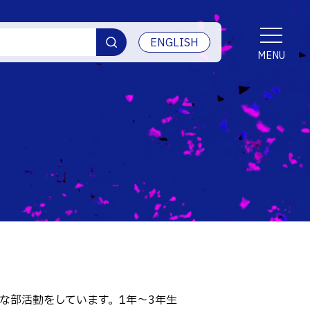
ENGLISH
MENU
年生)
交通アクセス
シップ・研修旅行
学生生活
産学官連携・地域連携
受賞等
ご寄付・ネーミングライツ等
情報セキュリティ
な部活動をしています。1年〜3年生