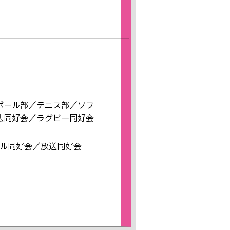
ボール部／テニス部／ソフ
法同好会／ラグビー同好会
クル同好会／放送同好会