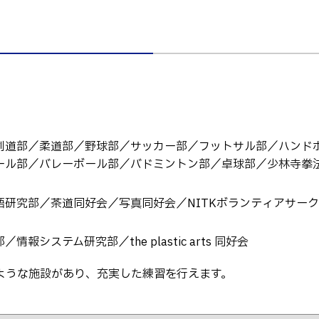
剣道部／柔道部／野球部／サッカー部／フットサル部／ハンド
ール部／バレーボール部／バドミントン部／卓球部／少林寺拳
語研究部／茶道同好会／写真同好会／NITKボランティアサー
システム研究部／the plastic arts 同好会
ような施設があり、充実した練習を行えます。