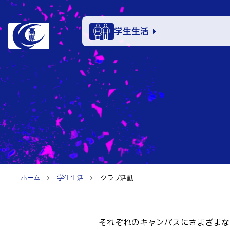
学生生活
学生生活
学科・
電子情報学系
特色あ
電子情報通信
知能制御情報
入試情
情報工学科
ホーム
学生生活
クラブ活動
入試速報
融合・複合工
お知ら
入学者選抜検査
機械知能シス
パンフレット
建築社会デザ
それぞれのキャンパスにさまざまな
イベン