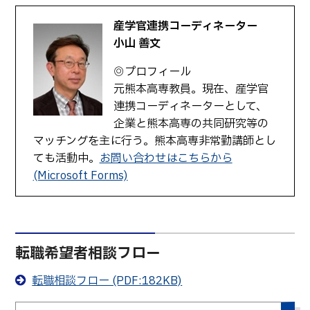
生物化学システム工学科
Webオープンキャンパス
産学官連携コーディネーター
オープンキャンパス等
学校概要
交通アクセス
基幹教育科
小山 善文
進学の手引き
教員紹介
学生生活
専攻科
◎プロフィール
入学料および授業料
パンフレット・紹介動画
産学官連携・地域連携
電子情報システム工学専攻
元熊本高専教員。現在、産学官
受験生向け 熊本高専 Q&A
連携コーディネーターとして、
生産システム工学専攻
国際交流
受賞等
熊本高専が運用するWebサイト・SNS・動画チャネ
企業と熊本高専の共同研究等の
ル等
活動報告
ご寄付・ネーミングライ
マッチングを主に行う。熊本高専非常勤講師とし
ツ等
ても活動中。
お問い合わせはこちらから
(Microsoft Forms)
キャリア関係
情報セキュリティ
図書館
アントレプレナーシップ
公開情報
その他
転職希望者相談フロー
転職・Uターン就職
お問い合わせ
転職相談フロー (PDF:182KB)
在校生・保護者の方へ