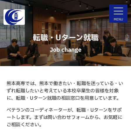
ENGLISH
MENU
転職・Uターン就職
Job change
学科・専攻科
電子情報学系学科
特色ある取組
電子情報通信工学科
知能制御情報工学科
熊本高専では、熊本で働きたい・転職を迷っている・い
入試情報
ずれ転職したいと考えている本校卒業生の皆様を対象
情報工学科
に、転職・Uターン就職の相談窓口を用意しています。
入試速報
融合・複合工学系学科
お知らせ
ベテランのコーディネーターが、転職・Uターンをサポ
機械知能システム工学科
入学者選抜検査 情報
ートします。まずは問い合わせフォームから、お気軽に
建築社会デザイン工学科
パンフレット・紹介動画
ご相談ください。
イベント