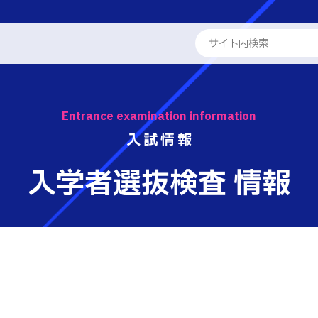
ENGLISH
入試速報
入学者選抜
パンフレット・紹介動画
Webオー
Entrance examination information
学校概要
専攻科
入試情報
オープンキャンパス等
進学の手引
教員紹介
学科
る取組
入学者選抜検査 情報
入学料および授業料
受験生向け 
工学科
パンフレット・紹介動画
工学科
熊本高専が運用するWebサイト・SNS・動画
報
国際交流
チャネル等
学系学科
活動報告
せ
 情報
テム工学科
キャリア関係
・紹介動画
イン工学科
ト