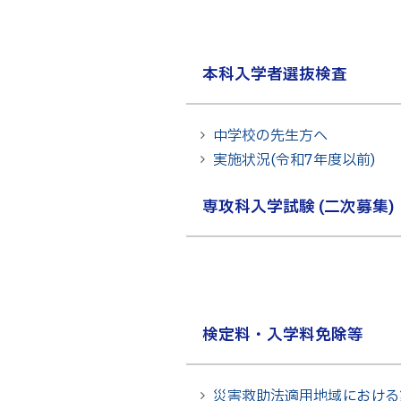
Webオープン
生物化学シス
オープンキャン
基幹教育科
進学の手引き
本科入学者選抜検査
専攻科
入学料および
電子情報シス
受験生向け 熊本
中学校の先生方へ
生産システム
熊本高専が運用
実施状況(令和7年度以前)
SNS・動画チ
専攻科入学試験 (二次募集)
検定料・入学料免除等
災害救助法適用地域における