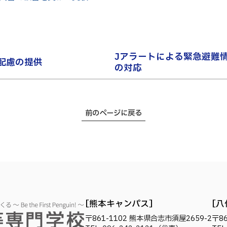
Jアラートによる緊急避難
配慮の提供
の対応
前のページに戻る
熊本キャンパス
八
〒861-1102
熊本県合志市須屋2659-2
〒86