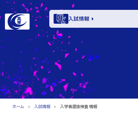
入試情報
学科・
入試情報
電子情報学系
特色あ
電子情報通信
知能制御情報
入試情
情報工学科
ホーム
入試情報
入学者選抜検査 情報
入試速報
融合・複合工
お知ら
入学者選抜検査
機械知能シス
パンフレット
建築社会デザ
イベン