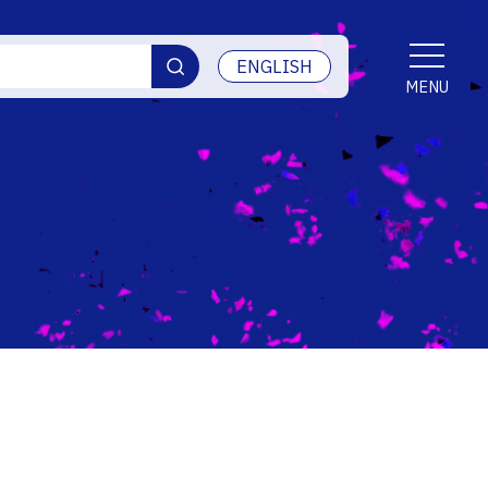
ENGLISH
MENU
検査 情報
プンキャンパス
交通アクセス
き
学生生活
熊本高専 Q&A
産学官連携・地域連携
受賞等
ご寄付・ネーミングライツ等
情報セキュリティ