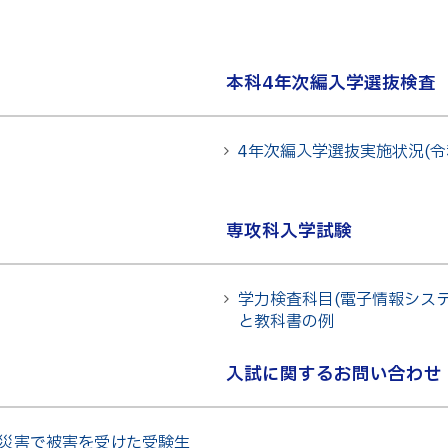
キャンパス
テム工学科
図書館
パス等
公開情報
本科4年次編入学選抜検査
授業料
転職・Uターン就職
テム工学専攻
高専 Q&A
4年次編入学選抜実施状況(令
工学専攻
するWebサイト・
ャネル等
在校生・保護者の
専攻科入学試験
学力検査科目(電子情報シス
と教科書の例
入試に関するお問い合わせ
災害で被害を受けた受験生