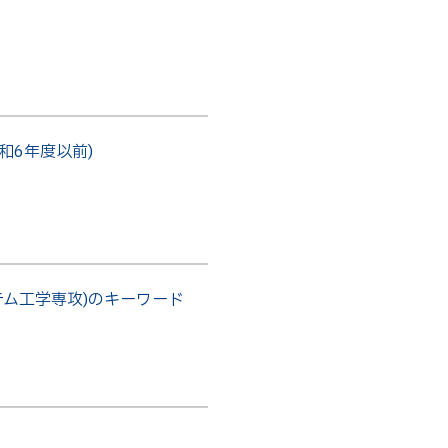
アントレプレナーシップ
その他
お問い合わせ
和6年度以前)
方へ
卒業生の方へ
教職員向け
テム工学専攻)のキーワード