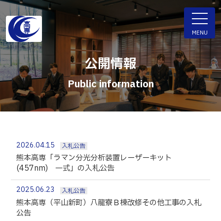
ENGLISH
MENU
公開情報
Public information
学科・専攻科
電子情報学系学科
特色ある取組
電子情報通信工学科
知能制御情報工学科
2026.04.15
入札公告
入試情報
情報工学科
熊本高専「ラマン分光分析装置レーザーキット
(457nm) 一式」の入札公告
入試速報
融合・複合工学系学科
お知らせ
機械知能システム工学科
入学者選抜検査 情報
2025.06.23
入札公告
熊本高専（平山新町）八龍寮Ｂ棟改修その他工事の入札
建築社会デザイン工学科
パンフレット・紹介動画
公告
イベント