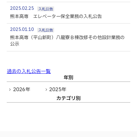
生物化学システム工学科
Webオープンキャンパス
2025.02.25
入札公告
オープンキャンパス等
学校概要
交通アクセス
基幹教育科
熊本高専 エレベーター保全業務の入札公告
進学の手引き
教員紹介
学生生活
専攻科
2025.01.10
入札公告
入学料および授業料
パンフレット・紹介動画
産学官連携・地域連携
電子情報システム工学専攻
熊本高専（平山新町）八龍寮Ｂ棟改修その他設計業務の
受験生向け 熊本高専 Q&A
公示
生産システム工学専攻
国際交流
受賞等
熊本高専が運用するWebサイト・SNS・動画チャネ
ル等
活動報告
ご寄付・ネーミングライ
ツ等
過去の入札公告一覧
年別
キャリア関係
情報セキュリティ
2026年
2025年
図書館
アントレプレナーシップ
カテゴリ別
公開情報
その他
転職・Uターン就職
お問い合わせ
在校生・保護者の方へ