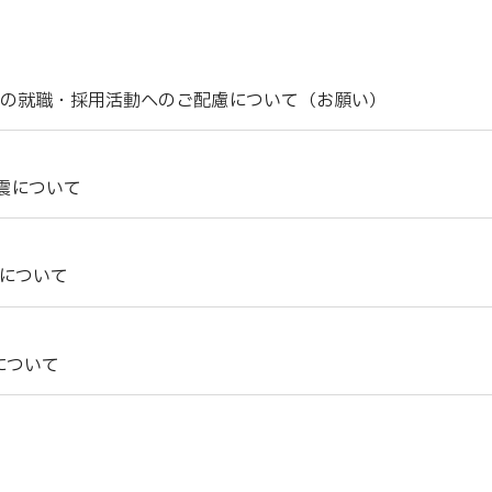
の就職・採用活動へのご配慮について（お願い）
震について
験について
について