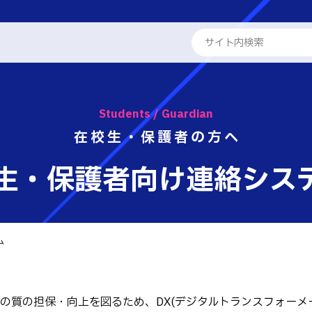
ENGLISH
学内での緊急時対応
学生・保護
行事予定
シラバス・
Students / Guardian
学校概要
専攻科
在校生・保護者の方へ
学生用サイト
他機関での無線
教員紹介
学科
る取組
生・保護者向け連絡シス
奨学金・授業料免除等
進路状況
工学科
パンフレット・紹介動画
工学科
公欠手続き(感染症)
熊本高等専
報
国際交流
ム
学系学科
活動報告
せ
 情報
テム工学科
キャリア関係
・紹介動画
イン工学科
の質の担保・向上を図るため、DX(デジタルトランスフォーメ
ト