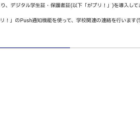
キャンパス
テム工学科
図書館
より、デジタル学生証・保護者証(以下「がプリ！」)を導入して
パス等
公開情報
！」のPush通知機能を使って、学校関連の連絡を行います(学
授業料
転職・Uターン就職
テム工学専攻
高専 Q&A
工学専攻
するWebサイト・
ャネル等
在校生・保護者の