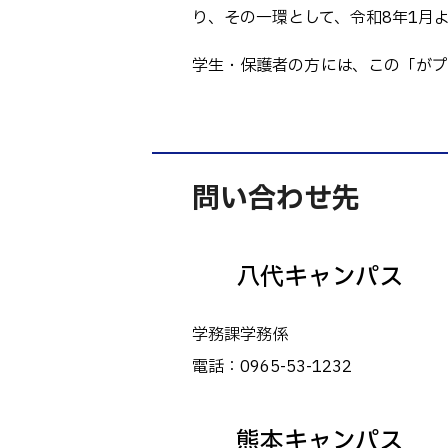
Webオープン
生物化学シス
り、その一環として、令和8年1月
オープンキャン
基幹教育科
学生・保護者の方には、この「がプリ
進学の手引き
専攻科
入学料および
電子情報シス
受験生向け 熊本
生産システム
熊本高専が運用
問い合わせ先
SNS・動画チ
八代キャンパス
学務課学務係
電話：0965-53-1232
熊本キャンパス