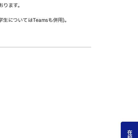
アントレプレナーシップ
おります。
その他
生についてはTeamsも併用)。
お問い合わせ
方へ
卒業生の方へ
教職員向け