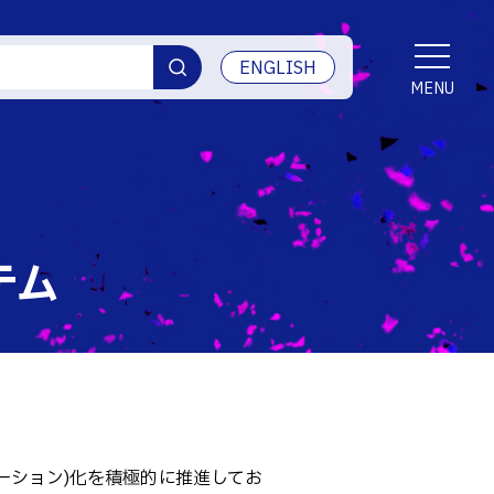
ENGLISH
MENU
者向け連絡システム
学生便覧
交通アクセス
LAN利用 (eduroam)
学生生活
テム
産学官連携・地域連携
門学校いじめ防止等基本計画
受賞等
ご寄付・ネーミングライツ等
情報セキュリティ
ーション)化を積極的に推進してお