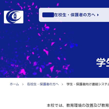
在校生・保護者の方へ
在校生・保護者の方へ
学科・
電子情報学系
特色あ
学
電子情報通信
知能制御情報
入試情
情報工学科
ホーム
在校生・保護者の方へ
学生・保護者向け連絡システ
入試速報
融合・複合工
お知ら
入学者選抜検査
機械知能シス
パンフレット
建築社会デザ
本校では、教育環境の改善及び教育
イベン