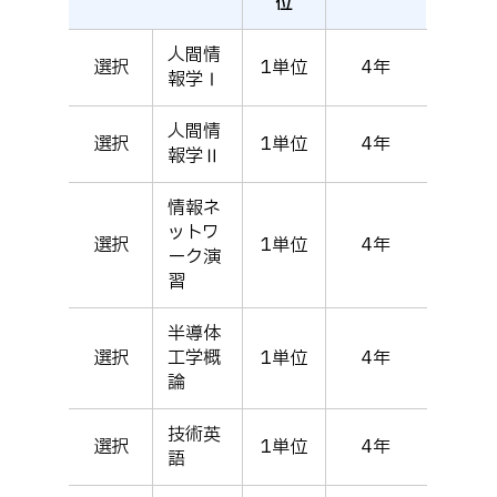
位
人間情
選択
1単位
4年
報学Ⅰ
人間情
選択
1単位
4年
報学Ⅱ
情報ネ
ットワ
選択
1単位
4年
ーク演
習
半導体
選択
工学概
1単位
4年
論
技術英
選択
1単位
4年
語