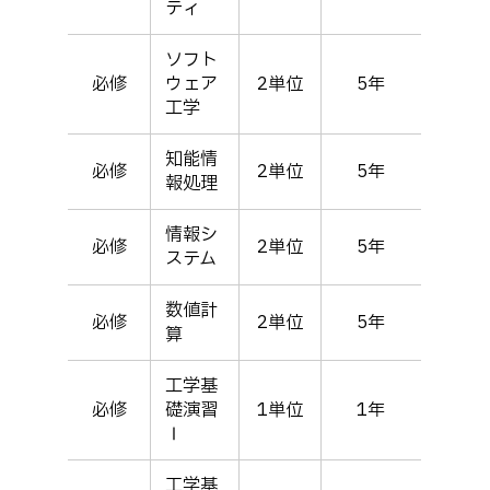
ティ
ソフト
必修
ウェア
2単位
5年
工学
知能情
必修
2単位
5年
報処理
情報シ
必修
2単位
5年
ステム
数値計
必修
2単位
5年
算
工学基
必修
礎演習
1単位
1年
Ⅰ
工学基