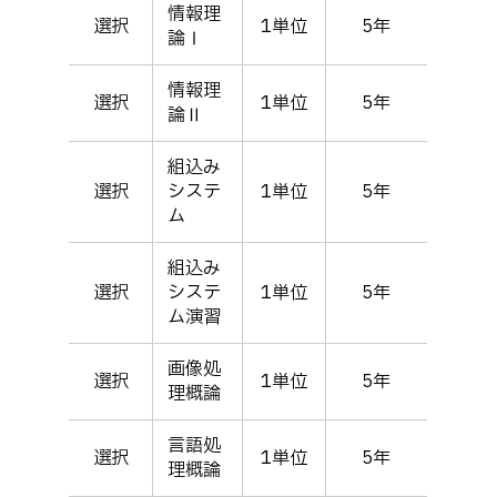
情報理
選択
1単位
5年
論Ⅰ
情報理
選択
1単位
5年
論Ⅱ
組込み
選択
システ
1単位
5年
ム
組込み
選択
システ
1単位
5年
ム演習
画像処
選択
1単位
5年
理概論
言語処
選択
1単位
5年
理概論