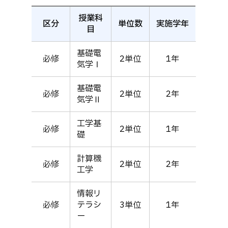
Webオープンキャンパス
基幹教育科
授業科
オープンキャンパス等
学校概要
交通アクセス
区分
単位数
実施学年
目
専攻科
進学の手引き
教員紹介
学生生活
電子情報システム工学専攻
基礎電
入学料および授業料
必修
2単位
1年
パンフレット・紹介動画
産学官連携・地域連携
気学Ⅰ
生産システム工学専攻
受験生向け 熊本高専 Q&A
国際交流
受賞等
熊本高専が運用するWebサイト・SNS・動画チャネ
基礎電
必修
2単位
2年
ル等
気学Ⅱ
活動報告
ご寄付・ネーミングライ
ツ等
工学基
必修
2単位
1年
キャリア関係
情報セキュリティ
礎
図書館
アントレプレナーシップ
計算機
必修
2単位
2年
工学
公開情報
その他
転職・Uターン就職
お問い合わせ
情報リ
必修
テラシ
3単位
1年
ー
在校生・保護者の方へ