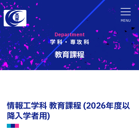
ENGLISH
MENU
Department
学科・専攻科
学科・専攻科
教育課程
電子情報学系学科
特色ある取組
電子情報通信工学科
知能制御情報工学科
入試情報
情報工学科
情報工学科 教育課程 (2026年度以
融合・複合工学系学科
入試速報
降入学者用)
お知らせ
機械知能システム工学科
入学者選抜検査 情報
建築社会デザイン工学科
パンフレット・紹介動画
イベント
生物化学システム工学科