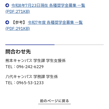
生物化学システム工学科
Webオープンキャンパス
令和8年7月23日現在 各種奨学金募集 一覧
オープンキャンパス等
学校概要
交通アクセス
基幹教育科
(PDF:271KB)
進学の手引き
教員紹介
学生生活
専攻科
【参考】
令和7年度 各種奨学金募集 一覧
入学料および授業料
(PDF:291KB)
パンフレット・紹介動画
産学官連携・地域連携
電子情報システム工学専攻
受験生向け 熊本高専 Q&A
生産システム工学専攻
国際交流
受賞等
熊本高専が運用するWebサイト・SNS・動画チャネ
ル等
活動報告
ご寄付・ネーミングライ
問合わせ先
ツ等
熊本キャンパス 学生課 学生支援係
キャリア関係
情報セキュリティ
TEL：096-242-6229
図書館
アントレプレナーシップ
八代キャンパス 学務課 学生係
公開情報
その他
TEL：0965-53-1233
転職・Uターン就職
お問い合わせ
前のページに戻る
在校生・保護者の方へ