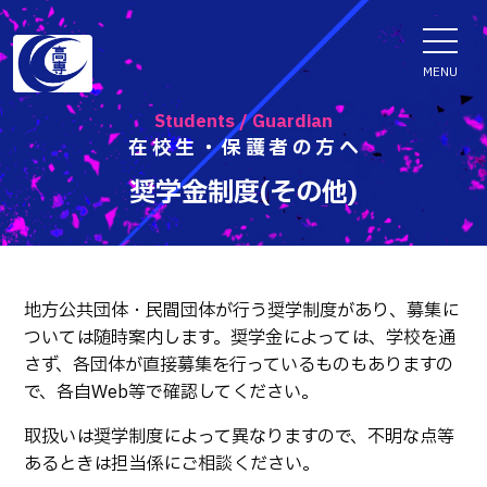
ENGLISH
MENU
Students / Guardian
在校生・保護者の方へ
学科・専攻科
奨学金制度(その他)
電子情報学系学科
特色ある取組
電子情報通信工学科
知能制御情報工学科
地方公共団体・民間団体が行う奨学制度があり、募集に
入試情報
ついては随時案内します。奨学金によっては、学校を通
情報工学科
さず、各団体が直接募集を行っているものもありますの
入試速報
融合・複合工学系学科
で、各自Web等で確認してください。
お知らせ
機械知能システム工学科
入学者選抜検査 情報
取扱いは奨学制度によって異なりますので、不明な点等
建築社会デザイン工学科
パンフレット・紹介動画
あるときは担当係にご相談ください。
イベント