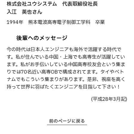
生物化学システム工学科
Webオープンキャンパス
株式会社ユウシステム 代表取締役社長
オープンキャンパス等
入江 英也さん
学校概要
交通アクセス
基幹教育科
進学の手引き
1994年 熊本電波高専電子制御工学科 卒業
教員紹介
学生生活
専攻科
入学料および授業料
パンフレット・紹介動画
産学官連携・地域連携
電子情報システム工学専攻
後輩へのメッセージ
受験生向け 熊本高専 Q&A
生産システム工学専攻
国際交流
受賞等
今の時代は日本人エンジニアも海外で活躍する時代で
熊本高専が運用するWebサイト・SNS・動画チャネ
す。私が住んでいる中国・上海でも高専生が活躍してい
ル等
活動報告
ご寄付・ネーミングライ
ます。私がお手伝いしている中国高専校友会という集ま
ツ等
りでは70名近い高専OBで構成されてます。タイやベト
キャリア関係
情報セキュリティ
ナムでもこういう集まりがあります。是非、視座を高く
持って世界に羽ばたくエンジニアを目指して下さい！
図書館
アントレプレナーシップ
(平成28年3月記)
公開情報
その他
転職・Uターン就職
お問い合わせ
前のページに戻る
在校生・保護者の方へ