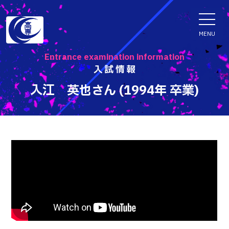
ENGLISH
MENU
Entrance examination information
入試情報
学科・専攻科
入江 英也さん (1994年 卒業)
電子情報学系学科
特色ある取組
電子情報通信工学科
知能制御情報工学科
入試情報
情報工学科
入試速報
融合・複合工学系学科
お知らせ
機械知能システム工学科
入学者選抜検査 情報
建築社会デザイン工学科
パンフレット・紹介動画
イベント