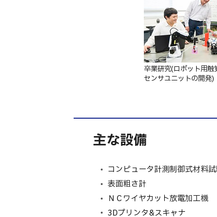
卒業研究(ロボット用触
センサユニットの開発)
主な設備
コンピュータ計測制御式材料試
表面粗さ計
ＮＣワイヤカット放電加工機
3Dプリンタ&スキャナ