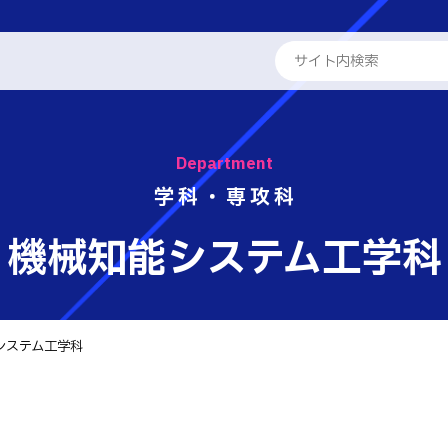
ENGLISH
電子情報学系学科
電子情報通信工学科
Department
学校概要
知能制御情報工学科
専攻科
学科・専攻科
情報工学科
教員紹介
学科
る取組
機械知能システム工学科
融合・複合工学系学科
工学科
パンフレット・紹介動画
機械知能システム工学科
工学科
報
建築社会デザイン工学科
国際交流
生物化学システム工学科
システム工学科
学系学科
活動報告
せ
テム工学科
基幹教育科
 情報
キャリア関係
イン工学科
・紹介動画
ト
専攻科