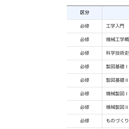
区分
必修
工学入門
必修
機械工学概
必修
科学技術史
必修
製図基礎Ⅰ
必修
製図基礎Ⅱ
必修
機械製図Ⅰ
必修
機械製図Ⅱ
必修
ものづくり