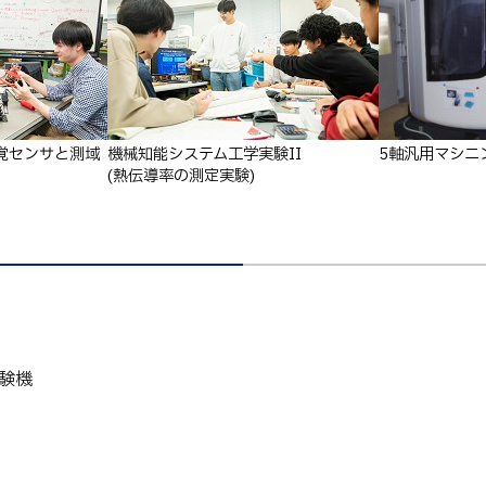
覚センサと測域
機械知能システム工学実験II
5軸汎用マシニ
(熱伝導率の測定実験)
験機