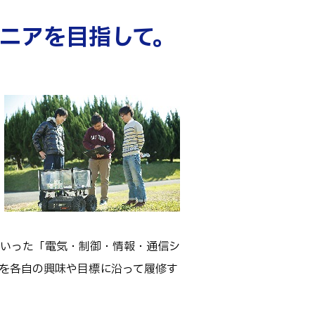
アントレプレナーシップ
ニアを目指して。
その他
お問い合わせ
方へ
卒業生の方へ
教職員向け
いった「電気・制御・情報・通信シ
を各自の興味や目標に沿って履修す