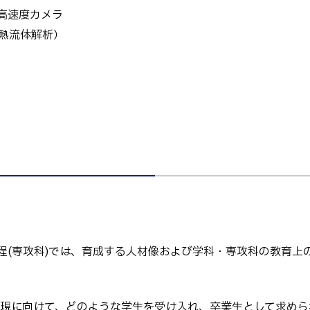
高速度カメラ
熱流体解析）
課程(専攻科)では、育成する人材像および学科・専攻科の教育
現に向けて、どのような学生を受け入れ、卒業生として求めら