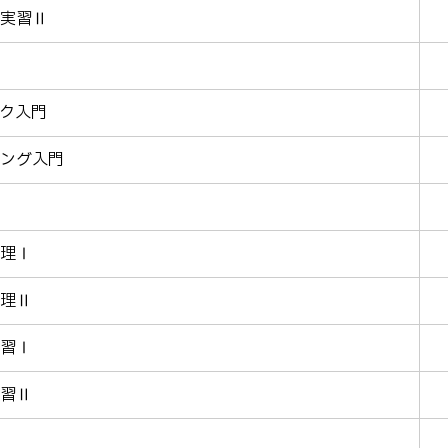
実習Ⅱ
ク入門
ング入門
理Ⅰ
理Ⅱ
習Ⅰ
習Ⅱ