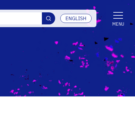
ENGLISH
MENU
交通アクセス
学生生活
産学官連携・地域連携
受賞等
ご寄付・ネーミングライツ等
情報セキュリティ