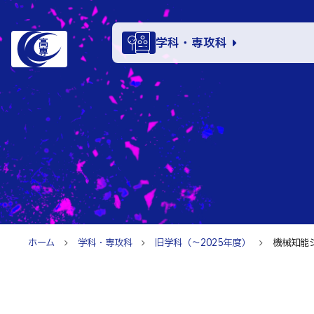
学科・専攻科
学科・
学科・専攻科
電子情報学系
特色あ
電子情報通信
知能制御情報
入試情
情報工学科
ホーム
学科・専攻科
旧学科（～2025年度）
機械知能
融合・複合工
入試速報
お知ら
機械知能シス
入学者選抜検査
建築社会デザ
パンフレット
イベン