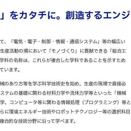
テム工学科
キャンパス
図書館
電子情報システム工学専攻
」をカタチに。創造するエンジ
パス等
生産システム工学専攻
公開情報
テム工学専攻
授業料
転職・Uターン就職
工学専攻
高専 Q&A
て、「電気・電子・制御・情報・通信システム」等の幅広い
するWebサイト・
生産活動の場において「モノづくり」に貢献できる「総合エ
ャネル等
在校生・保護者の
学科の名称は、これらが複合した学科であることを示すため
ています。
械のあり方等を学ぶ科学技術史を始め、生産の現場で直接必
ステムの基礎に関わる材料力学や流体力学等といった「機械
学、コンピュータ等に関わる情報処理（プログラミング）等と
らに環境エネルギー技術やロボットテクノロジー等の選択科目
複合的な技術分野に沿って学べます。