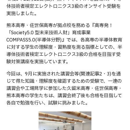
生物化学システム工学科
Webオープンキャンパス
体技術者検定エレクトロニクス3級のオンサイト受験を
オープンキャンパス等
学校概要
交通アクセス
基幹教育科
実施しました。
進学の手引き
教員紹介
学生生活
専攻科
熊本高専・佐世保高専が拠点校を務める『高専発！
入学料および授業料
「Society5.0 型未来技術人財」育成事業
パンフレット・紹介動画
産学官連携・地域連携
電子情報システム工学専攻
受験生向け 熊本高専 Q&A
COMPASS5.0(半導体分野)』では、各高専の半導体教育
生産システム工学専攻
国際交流
受賞等
に対する学生の理解度・習熟度を測る指標としての、半
熊本高専が運用するWebサイト・SNS・動画チャネ
導体技術者検定エレクトロニクス3級の合格を目指す受
ル等
活動報告
ご寄付・ネーミングライ
験対策講座を実施しています。
ツ等
今回は、9月に実施された講習会等(関連記事2・3)を通
キャリア関係
情報セキュリティ
じて得た知識・理解度を確認するための受験で、一連の
図書館
アントレプレナーシップ
講習会や工場見学に参加した久留米高専・佐世保高専・
熊本高専の学生たちは、講習会終了後も合格を目指して
公開情報
その他
各自で勉強を行い、試験に挑みました。
転職・Uターン就職
お問い合わせ
在校生・保護者の方へ