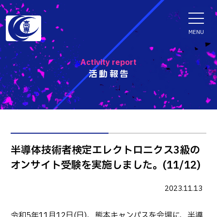
ENGLISH
MENU
Activity report
活動報告
学科・専攻科
電子情報学系学科
特色ある取組
電子情報通信工学科
知能制御情報工学科
入試情報
半導体技術者検定エレクトロニクス3級の
情報工学科
オンサイト受験を実施しました。(11/12)
入試速報
融合・複合工学系学科
お知らせ
機械知能システム工学科
入学者選抜検査 情報
2023.11.13
建築社会デザイン工学科
パンフレット・紹介動画
イベント
令和5年11月12日(日)、熊本キャンパスを会場に、半導