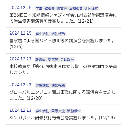
生物化学システム工学科
Webオープンキャンパス
2024.12.25
学生
教職員
受賞等
活動報告
研究活動
オープンキャンパス等
学校概要
交通アクセス
基幹教育科
第26回日本知能情報ファジィ学会九州支部学術講演会に
進学の手引き
て学生優秀講演賞を受賞しました。(12/21)
教員紹介
学生生活
専攻科
入学料および授業料
パンフレット・紹介動画
産学官連携・地域連携
2024.12.25
電子情報システム工学専攻
学生活動
活動報告
受験生向け 熊本高専 Q&A
警察署による闇バイト防止等の講演会を実施しました。
生産システム工学専攻
国際交流
受賞等
(12/6)
熊本高専が運用するWebサイト・SNS・動画チャネ
ル等
活動報告
ご寄付・ネーミングライ
2024.12.23
教職員
受賞等
活動報告
ツ等
本校教員が「第46回熊本県民文芸賞」の短歌部門で受賞
キャリア関係
情報セキュリティ
しました。
図書館
アントレプレナーシップ
2024.12.23
学生活動
活動報告
グローバルエンジニア育成事業に関する講演会を実施し
公開情報
その他
ました。(12/20)
転職・Uターン就職
お問い合わせ
2024.12.23
学生活動
国際交流
活動報告
シンガポール研修旅行報告会を実施しました。(12/19)
在校生・保護者の方へ