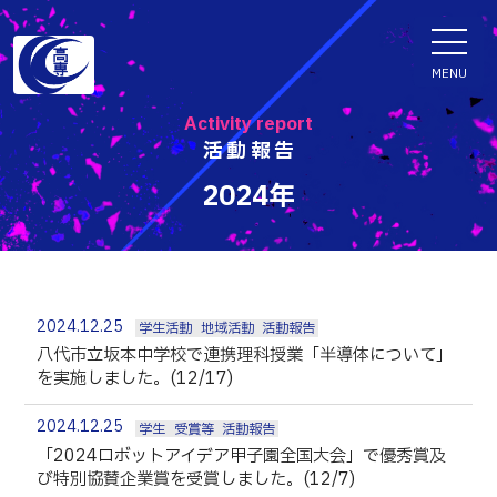
ENGLISH
MENU
Activity report
活動報告
学科・専攻科
2024年
電子情報学系学科
特色ある取組
電子情報通信工学科
知能制御情報工学科
2024.12.25
学生活動
地域活動
活動報告
入試情報
情報工学科
八代市立坂本中学校で連携理科授業「半導体について」
を実施しました。(12/17)
入試速報
融合・複合工学系学科
お知らせ
機械知能システム工学科
入学者選抜検査 情報
2024.12.25
学生
受賞等
活動報告
「2024ロボットアイデア甲子園全国大会」で優秀賞及
建築社会デザイン工学科
パンフレット・紹介動画
び特別協賛企業賞を受賞しました。(12/7)
イベント