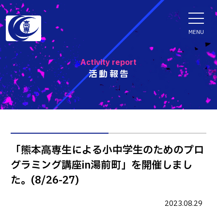
ENGLISH
MENU
Activity report
活動報告
学科・専攻科
電子情報学系学科
特色ある取組
電子情報通信工学科
知能制御情報工学科
入試情報
「熊本高専生による小中学生のためのプロ
情報工学科
グラミング講座in湯前町」を開催しまし
入試速報
融合・複合工学系学科
お知らせ
た。(8/26-27)
機械知能システム工学科
入学者選抜検査 情報
建築社会デザイン工学科
パンフレット・紹介動画
2023.08.29
イベント