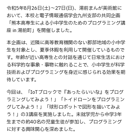
生物化学システム工学科
Webオープンキャンパス
令和5年8月26日(土)～27日(日)、湯前まんが美術館に
オープンキャンパス等
学校概要
交通アクセス
基幹教育科
おいて、本校と電子情報通信学会九州支部の共同企画
進学の手引き
「熊本高専生による小中学生のためのプログラミング講
教員紹介
学生生活
専攻科
座 in 湯前町」を開催しました。
入学料および授業料
パンフレット・紹介動画
産学官連携・地域連携
電子情報システム工学専攻
受験生向け 熊本高専 Q&A
本企画は、近隣に高等教育機関のない郡部地域の小中学
生産システム工学専攻
国際交流
受賞等
生を対象とし、夏季休暇を利用して開催しているもので
熊本高専が運用するWebサイト・SNS・動画チャネ
ル等
す。年齢が近い高専生との対話を通じて日常生活におけ
活動報告
ご寄付・ネーミングライ
ツ等
る科学的な事象・事物に触れることで、小中学生が科学
技術およびプログラミングを身近に感じられる効果を期
キャリア関係
情報セキュリティ
待しています。
図書館
アントレプレナーシップ
今回は、「IoTブロックで『あったらいいな』をプログ
公開情報
その他
ラミングしてみよう！」「トイドローンをプログラミン
グしてみよう！」「球形ロボットで図形を描いてみよ
転職・Uターン就職
お問い合わせ
う！」の3講座を実施しました。未就学児から中学3年
生までの約40名の児童生徒が参加し、プログラミング
在校生・保護者の方へ
に対する興味関心を深めました。