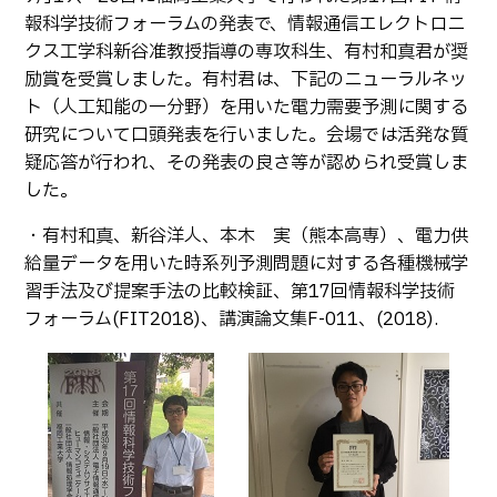
生物化学システム工学科
Webオープンキャンパス
報科学技術フォーラムの発表で、情報通信エレクトロニ
オープンキャンパス等
学校概要
交通アクセス
基幹教育科
クス工学科新谷准教授指導の専攻科生、有村和真君が奨
進学の手引き
励賞を受賞しました。有村君は、下記のニューラルネッ
教員紹介
学生生活
専攻科
ト（人工知能の一分野）を用いた電力需要予測に関する
入学料および授業料
パンフレット・紹介動画
産学官連携・地域連携
電子情報システム工学専攻
研究について口頭発表を行いました。会場では活発な質
受験生向け 熊本高専 Q&A
疑応答が行われ、その発表の良さ等が認められ受賞しま
生産システム工学専攻
国際交流
受賞等
熊本高専が運用するWebサイト・SNS・動画チャネ
した。
ル等
活動報告
ご寄付・ネーミングライ
・有村和真、新谷洋人、本木 実（熊本高専）、電力供
ツ等
給量データを用いた時系列予測問題に対する各種機械学
キャリア関係
情報セキュリティ
習手法及び提案手法の比較検証、第17回情報科学技術
フォーラム(FIT2018)、講演論文集F-011、(2018).
図書館
アントレプレナーシップ
公開情報
その他
転職・Uターン就職
お問い合わせ
在校生・保護者の方へ