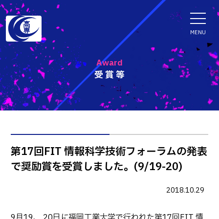
ENGLISH
MENU
Award
受賞等
学科・専攻科
電子情報学系学科
特色ある取組
電子情報通信工学科
知能制御情報工学科
入試情報
第17回FIT 情報科学技術フォーラムの発表
情報工学科
で奨励賞を受賞しました。(9/19-20)
入試速報
融合・複合工学系学科
お知らせ
機械知能システム工学科
入学者選抜検査 情報
2018.10.29
建築社会デザイン工学科
パンフレット・紹介動画
イベント
9月19、 20日に福岡工業大学で行われた第17回FIT 情