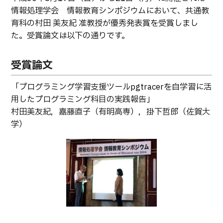
生物化学システム工学科
Webオープンキャンパス
情報処理学会 情報教育シンポジウムにおいて、共通教
オープンキャンパス等
学校概要
交通アクセス
基幹教育科
育科の村田 美友紀 准教授が優秀発表賞を受賞しまし
進学の手引き
た。受賞論文は以下の通りです。
教員紹介
学生生活
専攻科
入学料および授業料
パンフレット・紹介動画
産学官連携・地域連携
電子情報システム工学専攻
受賞論文
受験生向け 熊本高専 Q&A
生産システム工学専攻
国際交流
受賞等
熊本高専が運用するWebサイト・SNS・動画チャネ
「プログラミング学習支援ツールpgtracerを自学習に活
ル等
活動報告
ご寄付・ネーミングライ
用したプログラミング科目の実践報告」
ツ等
村田美友紀，嘉藤直子（有明高専），掛下哲郎（佐賀大
学）
キャリア関係
情報セキュリティ
図書館
アントレプレナーシップ
公開情報
その他
転職・Uターン就職
お問い合わせ
在校生・保護者の方へ