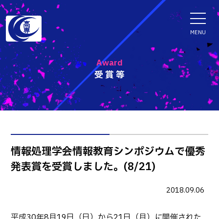
ENGLISH
MENU
Award
受賞等
学科・専攻科
電子情報学系学科
特色ある取組
電子情報通信工学科
知能制御情報工学科
入試情報
情報処理学会情報教育シンポジウムで優秀
情報工学科
発表賞を受賞しました。(8/21)
入試速報
融合・複合工学系学科
お知らせ
機械知能システム工学科
入学者選抜検査 情報
2018.09.06
建築社会デザイン工学科
パンフレット・紹介動画
イベント
平成30年8月19日（日）から21日（月）に開催された