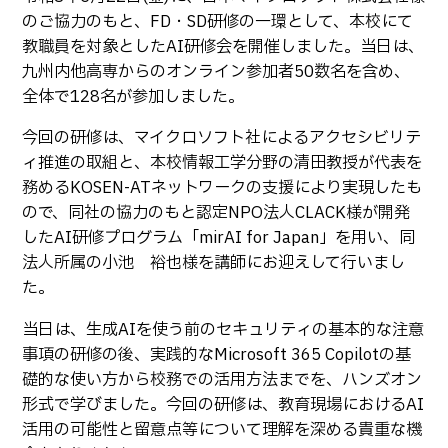
生物化学システム工学科
Webオープンキャンパス
のご協力のもと、FD・SD研修の一環として、本校にて
オープンキャンパス等
学校概要
交通アクセス
基幹教育科
教職員を対象としたAI研修会を開催しました。当日は、
進学の手引き
九州内他高専からのオンライン参加者50数名を含め、
教員紹介
学生生活
専攻科
全体で128名が参加しました。
入学料および授業料
パンフレット・紹介動画
産学官連携・地域連携
電子情報システム工学専攻
受験生向け 熊本高専 Q&A
今回の研修は、マイクロソフト社によるアクセシビリテ
生産システム工学専攻
国際交流
受賞等
ィ推進の取組と、本校情報工学分野の清田教授が代表を
熊本高専が運用するWebサイト・SNS・動画チャネ
務めるKOSEN-ATネットワークの支援により実現したも
ル等
活動報告
ご寄付・ネーミングライ
ので、同社の協力のもと認定NPO法人CLACK様が開発
ツ等
したAI研修プログラム「mirAI for Japan」を用い、同
キャリア関係
情報セキュリティ
法人所属の小池 裕也様を講師にお迎えして行いまし
た。
図書館
アントレプレナーシップ
当日は、生成AIを使う前のセキュリティの基本的な注意
公開情報
その他
事項の研修の後、実践的なMicrosoft 365 Copilotの基
転職・Uターン就職
お問い合わせ
礎的な使い方から校務での活用方法までを、ハンズオン
形式で学びました。今回の研修は、教育現場におけるAI
活用の可能性と留意点等について理解を深める貴重な機
在校生・保護者の方へ