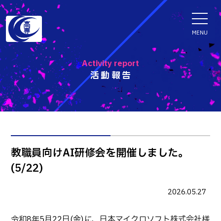
ENGLISH
MENU
Activity report
活動報告
学科・専攻科
電子情報学系学科
特色ある取組
電子情報通信工学科
知能制御情報工学科
入試情報
教職員向けAI研修会を開催しました。
情報工学科
(5/22)
入試速報
融合・複合工学系学科
お知らせ
機械知能システム工学科
入学者選抜検査 情報
2026.05.27
建築社会デザイン工学科
パンフレット・紹介動画
イベント
令和8年5月22日(金)に、日本マイクロソフト株式会社様