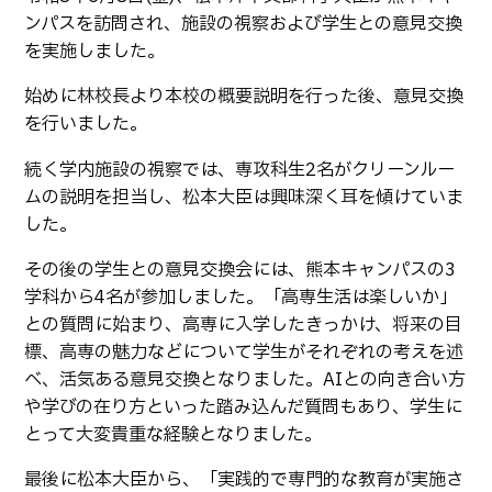
生物化学システム工学科
Webオープンキャンパス
ンパスを訪問され、施設の視察および学生との意見交換
オープンキャンパス等
学校概要
交通アクセス
基幹教育科
を実施しました。
進学の手引き
教員紹介
学生生活
専攻科
始めに林校長より本校の概要説明を行った後、意見交換
入学料および授業料
を行いました。
パンフレット・紹介動画
産学官連携・地域連携
電子情報システム工学専攻
受験生向け 熊本高専 Q&A
生産システム工学専攻
続く学内施設の視察では、専攻科生2名がクリーンルー
国際交流
受賞等
熊本高専が運用するWebサイト・SNS・動画チャネ
ムの説明を担当し、松本大臣は興味深く耳を傾けていま
ル等
活動報告
ご寄付・ネーミングライ
した。
ツ等
その後の学生との意見交換会には、熊本キャンパスの3
キャリア関係
情報セキュリティ
学科から4名が参加しました。「高専生活は楽しいか」
図書館
アントレプレナーシップ
との質問に始まり、高専に入学したきっかけ、将来の目
標、高専の魅力などについて学生がそれぞれの考えを述
公開情報
その他
べ、活気ある意見交換となりました。AIとの向き合い方
や学びの在り方といった踏み込んだ質問もあり、学生に
転職・Uターン就職
お問い合わせ
とって大変貴重な経験となりました。
在校生・保護者の方へ
最後に松本大臣から、「実践的で専門的な教育が実施さ