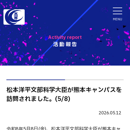
ENGLISH
MENU
Activity report
活動報告
学科・専攻科
電子情報学系学科
特色ある取組
電子情報通信工学科
知能制御情報工学科
入試情報
松本洋平文部科学大臣が熊本キャンパスを
情報工学科
訪問されました。(5/8)
入試速報
融合・複合工学系学科
お知らせ
機械知能システム工学科
入学者選抜検査 情報
2026.05.12
建築社会デザイン工学科
パンフレット・紹介動画
イベント
令和8年5月8日(金)、松本洋平文部科学大臣が熊本キャ