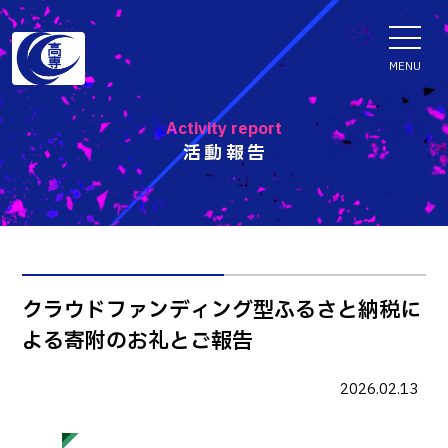
ENGLISH
MENU
Activity report
活動報告
学科・専攻科
電子情報学系学科
特色ある取組
電子情報通信工学科
知能制御情報工学科
入試情報
クラウドファンディング型ふるさと納税に
情報工学科
よる寄附のお礼とご報告
入試速報
融合・複合工学系学科
お知らせ
機械知能システム工学科
入学者選抜検査 情報
2026.02.13
建築社会デザイン工学科
パンフレット・紹介動画
イベント