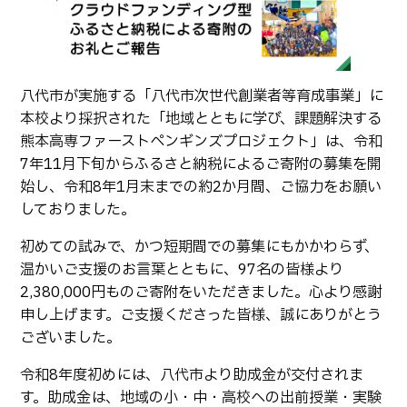
生物化学システム工学科
Webオープンキャンパス
オープンキャンパス等
学校概要
交通アクセス
基幹教育科
進学の手引き
教員紹介
学生生活
専攻科
入学料および授業料
八代市が実施する「八代市次世代創業者等育成事業」に
パンフレット・紹介動画
産学官連携・地域連携
電子情報システム工学専攻
本校より採択された「地域とともに学び、課題解決する
受験生向け 熊本高専 Q&A
生産システム工学専攻
熊本高専ファーストペンギンズプロジェクト」は、令和
国際交流
受賞等
熊本高専が運用するWebサイト・SNS・動画チャネ
7年11月下旬からふるさと納税によるご寄附の募集を開
ル等
活動報告
ご寄付・ネーミングライ
始し、令和8年1月末までの約2か月間、ご協力をお願い
ツ等
しておりました。
キャリア関係
情報セキュリティ
初めての試みで、かつ短期間での募集にもかかわらず、
図書館
アントレプレナーシップ
温かいご支援のお言葉とともに、97名の皆様より
2,380,000円ものご寄附をいただきました。心より感謝
公開情報
その他
申し上げます。ご支援くださった皆様、誠にありがとう
ございました。
転職・Uターン就職
お問い合わせ
令和8年度初めには、八代市より助成金が交付されま
在校生・保護者の方へ
す。助成金は、地域の小・中・高校への出前授業・実験