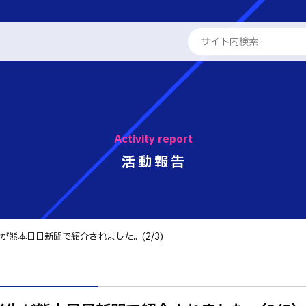
ENGLISH
学校概要
専攻科
Activity report
教員紹介
学科
活動報告
る取組
工学科
パンフレット・紹介動画
工学科
報
国際交流
熊本日日新聞で紹介されました。(2/3)
学系学科
活動報告
せ
 情報
テム工学科
キャリア関係
・紹介動画
イン工学科
ト