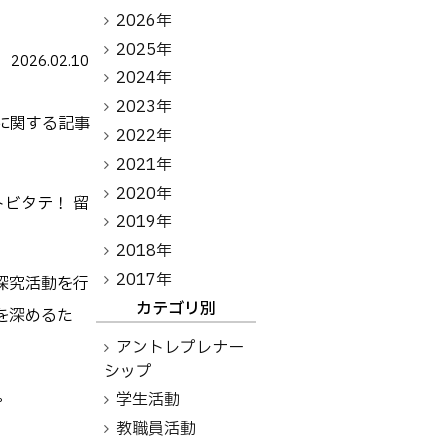
アントレプレナーシップ
2026年
2025年
2026.02.10
その他
2024年
2023年
お問い合わせ
学に関する記事
2022年
2021年
2020年
方へ
卒業生の方へ
教職員向け
トビタテ！ 留
2019年
2018年
2017年
探究活動を行
カテゴリ別
解を深めるた
アントレプレナー
シップ
。
学生活動
教職員活動