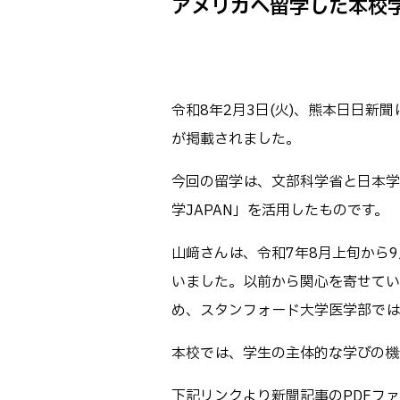
アメリカへ留学した本校学
Webオープン
生物化学シス
オープンキャン
基幹教育科
進学の手引き
専攻科
入学料および
令和8年2月3日(火)、熊本日日新
電子情報シス
受験生向け 熊本
が掲載されました。
生産システム
熊本高専が運用
SNS・動画チ
今回の留学は、文部科学省と日本学生
学JAPAN」を活用したものです。
山﨑さんは、令和7年8月上旬から
いました。以前から関心を寄せていた脳と機
め、スタンフォード大学医学部では
本校では、学生の主体的な学びの機
下記リンクより新聞記事のPDFフ