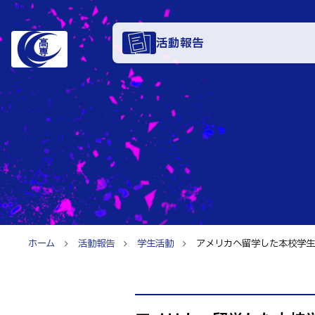
活動報告
学科・
電子情報学系
特色あ
電子情報通信
知能制御情報
入試情
情報工学科
ホーム
活動報告
学生活動
アメリカへ留学した本校学生が
入試速報
融合・複合工
お知ら
入学者選抜検査
機械知能シス
パンフレット
建築社会デザ
イベン