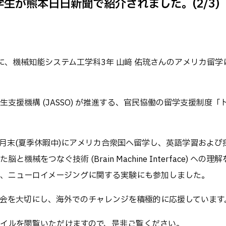
生が熊本日日新聞で紹介されました。(2/3)
キャンパス
テム工学科
図書館
パス等
公開情報
授業料
転職・Uターン就職
聞に、機械知能システム工学科3年 山﨑 佑琉さんのアメリカ留
テム工学専攻
高専 Q&A
工学専攻
するWebサイト・
ャネル等
在校生・保護者の
支援機構 (JASSO) が推進する、官民協働の留学支援制度「
9月末(夏季休暇中)にアメリカ合衆国へ留学し、英語学習および
械をつなぐ技術 (Brain Machine Interface) への理
、ニューロイメージングに関する実験にも参加しました。
会を大切にし、海外でのチャレンジを積極的に応援しています
ァイルを閲覧いただけますので、是非ご覧ください。