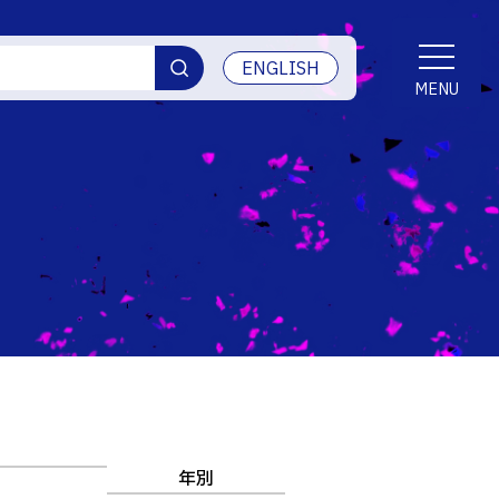
ENGLISH
MENU
交通アクセス
学生生活
産学官連携・地域連携
受賞等
ご寄付・ネーミングライツ等
情報セキュリティ
年別