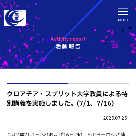
ENGLISH
MENU
Activity report
活動報告
学科・専攻科
電子情報学系学科
特色ある取組
電子情報通信工学科
知能制御情報工学科
入試情報
クロアチア・スプリット大学教員による特
情報工学科
別講義を実施しました。(7/1、7/16)
入試速報
融合・複合工学系学科
お知らせ
機械知能システム工学科
入学者選抜検査 情報
2025.07.25
建築社会デザイン工学科
パンフレット・紹介動画
イベント
令和7年7月1日(火)および16日(水)、EU(ヨーロッパ連