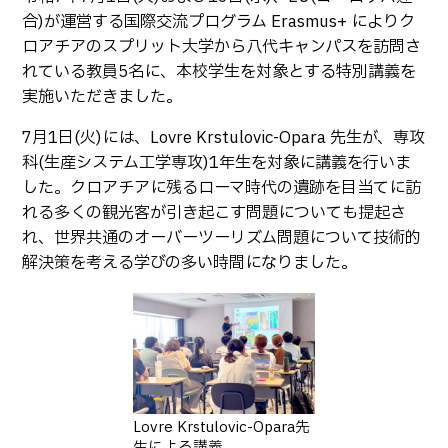
生物化学システム工学科
Webオープンキャンパス
合)が運営する国際交流プログラム Erasmus+ によりク
オープンキャンパス等
学校概要
交通アクセス
基幹教育科
ロアチアのスプリット大学から八代キャンパスを訪問さ
進学の手引き
れている教員5名に、本校学生を対象とする特別講義を
教員紹介
学生生活
専攻科
実施いただきました。
入学料および授業料
パンフレット・紹介動画
産学官連携・地域連携
電子情報システム工学専攻
受験生向け 熊本高専 Q&A
7月1日(火)には、Lovre Krstulovic-Opara 先生が、専攻
生産システム工学専攻
国際交流
受賞等
科(生産システム工学専攻)1年生を対象に講義を行いま
熊本高専が運用するWebサイト・SNS・動画チャネ
した。クロアチアに残るローマ時代の遺跡を目当てに訪
ル等
活動報告
ご寄付・ネーミングライ
れる多くの観光客が引き起こす問題についても提起さ
ツ等
れ、世界共通のオーバーツーリズム問題について技術的
キャリア関係
情報セキュリティ
解決策を考える学びの多い時間になりました。
図書館
アントレプレナーシップ
公開情報
その他
転職・Uターン就職
お問い合わせ
Lovre Krstulovic-Opara先
在校生・保護者の方へ
生による講義