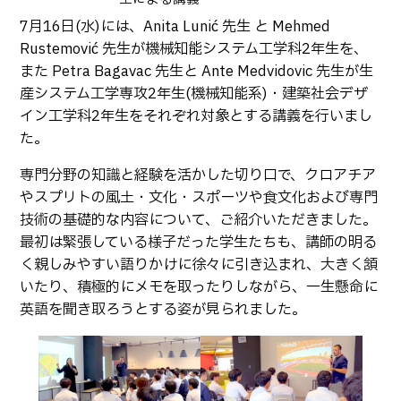
卒業生の方へ
教職員向け
7月16日(水)には、Anita Lunić 先生 と Mehmed
Rustemović 先生が機械知能システム工学科2年生を、
また Petra Bagavac 先生と Ante Medvidovic 先生が生
産システム工学専攻2年生(機械知能系)・建築社会デザ
イン工学科2年生をそれぞれ対象とする講義を行いまし
た。
専門分野の知識と経験を活かした切り口で、クロアチア
やスプリトの風土・文化・スポーツや食文化および専門
技術の基礎的な内容について、ご紹介いただきました。
最初は緊張している様子だった学生たちも、講師の明る
く親しみやすい語りかけに徐々に引き込まれ、大きく頷
いたり、積極的にメモを取ったりしながら、一生懸命に
英語を聞き取ろうとする姿が見られました。