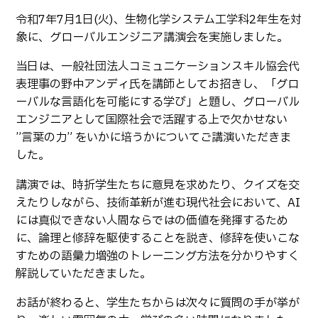
生物化学システム工学科
Webオープンキャンパス
令和7年7月1日(火)、生物化学システム工学科2年生を対
オープンキャンパス等
学校概要
交通アクセス
基幹教育科
象に、グローバルエンジニア講演会を実施しました。
進学の手引き
教員紹介
学生生活
専攻科
当日は、一般社団法人コミュニケーションスキル協会代
入学料および授業料
表理事の野中アンディ氏を講師としてお招きし、「グロ
パンフレット・紹介動画
産学官連携・地域連携
電子情報システム工学専攻
受験生向け 熊本高専 Q&A
ーバルな言語化を可能にする学び」と題し、グローバル
生産システム工学専攻
国際交流
受賞等
エンジニアとして国際社会で活躍する上で欠かせない
熊本高専が運用するWebサイト・SNS・動画チャネ
ル等
”言葉の力” をいかに培うかについてご講演いただきま
活動報告
ご寄付・ネーミングライ
ツ等
した。
キャリア関係
情報セキュリティ
講演では、時折学生たちに意見を求めたり、クイズを交
えたりしながら、技術革新が進む現代社会において、AI
図書館
アントレプレナーシップ
には真似できない人間ならではの価値を発揮するため
公開情報
その他
に、論理と修辞を駆使することを説き、修辞を使いこな
すための語彙力増強のトレーニング方法を分かりやすく
転職・Uターン就職
お問い合わせ
解説していただきました。
お話が終わると、学生たちからは次々に質問の手が挙が
在校生・保護者の方へ