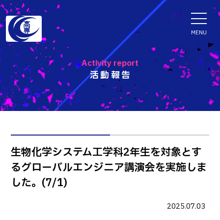
ENGLISH
MENU
Activity report
活動報告
学科・専攻科
電子情報学系学科
特色ある取組
電子情報通信工学科
知能制御情報工学科
入試情報
生物化学システム工学科2年生を対象とす
情報工学科
るグローバルエンジニア講演会を実施しま
入試速報
融合・複合工学系学科
お知らせ
した。(7/1)
機械知能システム工学科
入学者選抜検査 情報
建築社会デザイン工学科
パンフレット・紹介動画
2025.07.03
イベント