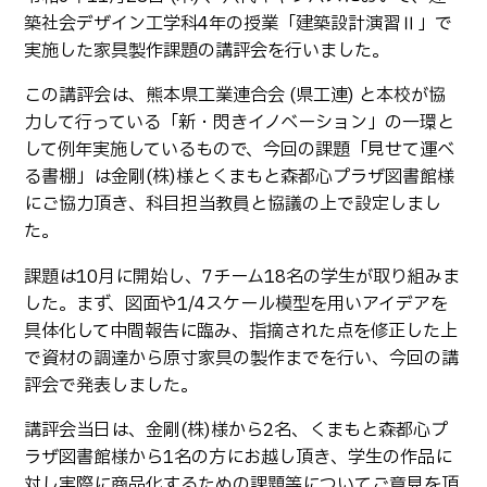
生物化学システム工学科
Webオープンキャンパス
築社会デザイン工学科4年の授業「建築設計演習Ⅱ」で
オープンキャンパス等
学校概要
交通アクセス
基幹教育科
実施した家具製作課題の講評会を行いました。
進学の手引き
教員紹介
学生生活
専攻科
この講評会は、熊本県工業連合会 (県工連) と本校が協
入学料および授業料
力して行っている「新・閃きイノベーション」の一環と
パンフレット・紹介動画
産学官連携・地域連携
電子情報システム工学専攻
受験生向け 熊本高専 Q&A
して例年実施しているもので、今回の課題「見せて運べ
生産システム工学専攻
国際交流
受賞等
る書棚」は金剛(株)様とくまもと森都心プラザ図書館様
熊本高専が運用するWebサイト・SNS・動画チャネ
にご協力頂き、科目担当教員と協議の上で設定しまし
ル等
活動報告
ご寄付・ネーミングライ
た。
ツ等
課題は10月に開始し、7チーム18名の学生が取り組みま
キャリア関係
情報セキュリティ
した。まず、図面や1/4スケール模型を用いアイデアを
図書館
アントレプレナーシップ
具体化して中間報告に臨み、指摘された点を修正した上
で資材の調達から原寸家具の製作までを行い、今回の講
公開情報
その他
評会で発表しました。
転職・Uターン就職
お問い合わせ
講評会当日は、金剛(株)様から2名、くまもと森都心プ
ラザ図書館様から1名の方にお越し頂き、学生の作品に
在校生・保護者の方へ
対し実際に商品化するための課題等についてご意見を頂