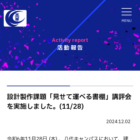
ENGLISH
MENU
Activity report
活動報告
学科・専攻科
電子情報学系学科
特色ある取組
電子情報通信工学科
知能制御情報工学科
入試情報
設計製作課題「見せて運べる書棚」講評会
情報工学科
を実施しました。(11/28)
入試速報
融合・複合工学系学科
お知らせ
機械知能システム工学科
入学者選抜検査 情報
2024.12.02
建築社会デザイン工学科
パンフレット・紹介動画
イベント
令和6年11月28日 (木) 、八代キャンパスにおいて、建