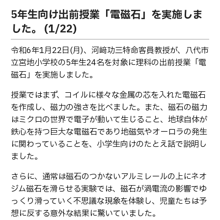
生物化学システム工学科
Webオープンキャンパス
5年生向け出前授業「電磁石」を実施しま
オープンキャンパス等
学校概要
交通アクセス
基幹教育科
した。 (1/22)
進学の手引き
教員紹介
学生生活
専攻科
令和6年1月22日(月)、河﨑功三特命客員教授が、八代市
入学料および授業料
パンフレット・紹介動画
産学官連携・地域連携
電子情報システム工学専攻
立宮地小学校の5年生24名を対象に理科の出前授業「電
受験生向け 熊本高専 Q&A
磁石」を実施しました。
生産システム工学専攻
国際交流
受賞等
熊本高専が運用するWebサイト・SNS・動画チャネ
ル等
授業ではまず、コイルに様々な金属の芯を入れた電磁石
活動報告
ご寄付・ネーミングライ
ツ等
を作成し、磁力の強さを比べました。また、磁石の磁力
はミクロの世界で電子が動いて生じること、地球自体が
キャリア関係
情報セキュリティ
鉄心を持つ巨大な電磁石であり地磁気やオーロラの発生
に関わっていることを、小学生向けのたとえ話で説明し
図書館
アントレプレナーシップ
ました。
公開情報
その他
さらに、通常は磁石のつかないアルミレールの上にネオ
転職・Uターン就職
お問い合わせ
ジム磁石を滑らせる実験では、磁石が渦電流の影響でゆ
っくり滑っていく不思議な現象を体験し、児童たちは予
在校生・保護者の方へ
想に反する意外な結果に驚いていました。