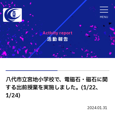
ENGLISH
MENU
Activity report
活動報告
学科・専攻科
電子情報学系学科
特色ある取組
電子情報通信工学科
知能制御情報工学科
入試情報
八代市立宮地小学校で、電磁石・磁石に関
情報工学科
する出前授業を実施しました。(1/22、
入試速報
融合・複合工学系学科
お知らせ
1/24)
機械知能システム工学科
入学者選抜検査 情報
建築社会デザイン工学科
パンフレット・紹介動画
2024.01.31
イベント