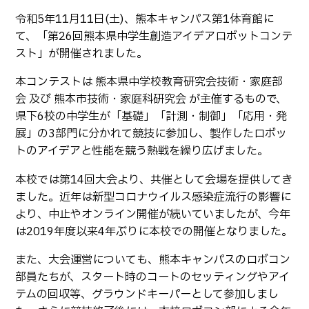
生物化学システム工学科
Webオープンキャンパス
令和5年11月11日(土)、熊本キャンパス第1体育館に
オープンキャンパス等
学校概要
交通アクセス
基幹教育科
て、「第26回熊本県中学生創造アイデアロボットコンテ
進学の手引き
スト」が開催されました。
教員紹介
学生生活
専攻科
入学料および授業料
本コンテストは 熊本県中学校教育研究会技術・家庭部
パンフレット・紹介動画
産学官連携・地域連携
電子情報システム工学専攻
受験生向け 熊本高専 Q&A
会 及び 熊本市技術・家庭科研究会 が主催するもので、
生産システム工学専攻
国際交流
受賞等
県下6校の中学生が「基礎」「計測・制御」「応用・発
熊本高専が運用するWebサイト・SNS・動画チャネ
ル等
展」の3部門に分かれて競技に参加し、製作したロボッ
活動報告
ご寄付・ネーミングライ
ツ等
トのアイデアと性能を競う熱戦を繰り広げました。
キャリア関係
情報セキュリティ
本校では第14回大会より、共催として会場を提供してき
ました。近年は新型コロナウイルス感染症流行の影響に
図書館
アントレプレナーシップ
より、中止やオンライン開催が続いていましたが、今年
公開情報
その他
は2019年度以来4年ぶりに本校での開催となりました。
転職・Uターン就職
お問い合わせ
また、大会運営についても、熊本キャンパスのロボコン
部員たちが、スタート時のコートのセッティングやアイ
テムの回収等、グラウンドキーパーとして参加しまし
在校生・保護者の方へ