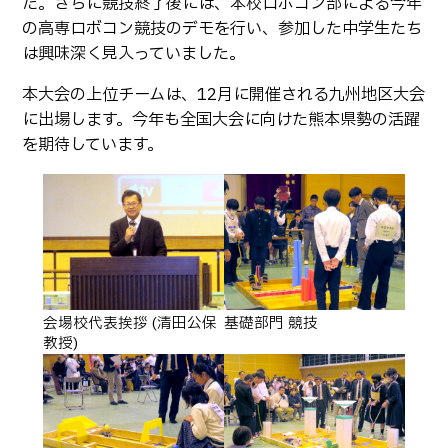
た。さらに競技終了後には、本校ロボコン部による今年
卒業生の方へ
教職員向け
の高専ロボコン競技のデモを行い、参加した中学生たち
は興味深く見入っていました。
本大会の上位チームは、12月に開催される九州地区大会
に出場します。今年も全国大会に向けた熊本県勢の活躍
を期待しています。
会場校代表挨拶 (清田公保
基礎部門 競技
教授)