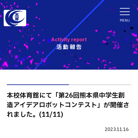
ENGLISH
MENU
Activity report
活動報告
学科・専攻科
電子情報学系学科
特色ある取組
電子情報通信工学科
知能制御情報工学科
入試情報
本校体育館にて「第26回熊本県中学生創
情報工学科
造アイデアロボットコンテスト」が開催さ
入試速報
融合・複合工学系学科
お知らせ
れました。(11/11)
機械知能システム工学科
入学者選抜検査 情報
建築社会デザイン工学科
パンフレット・紹介動画
2023.11.16
イベント