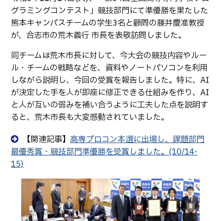
生物化学システム工学科
Webオープンキャンパス
グラミングコンテスト」競技部門にて準優勝を果たした
オープンキャンパス等
学校概要
交通アクセス
基幹教育科
熊本キャンパスチームの学生3名と顧問の藤井慶准教授
進学の手引き
が、合志市の荒木義行 市長を表敬訪問しました。
教員紹介
学生生活
専攻科
入学料および授業料
同チームは荒木市長に対して、今大会の競技内容やルー
パンフレット・紹介動画
産学官連携・地域連携
電子情報システム工学専攻
受験生向け 熊本高専 Q&A
ル・チームの戦略などを、資料やノートパソコンを利用
生産システム工学専攻
国際交流
受賞等
しながら説明し、今回の受賞を報告しました。特に、AI
熊本高専が運用するWebサイト・SNS・動画チャネ
が決定した手を人が即座に修正できる仕組みを作り、AI
ル等
活動報告
ご寄付・ネーミングライ
と人が互いの弱みを補い合うように工夫した点を説明す
ツ等
ると、荒木市長も大変感動されていました。
キャリア関係
情報セキュリティ
【関連記事】
高専プロコン本選に出場し、課題部門
図書館
アントレプレナーシップ
最優秀賞・競技部門準優勝を受賞しました。(10/14-
15)
公開情報
その他
転職・Uターン就職
お問い合わせ
在校生・保護者の方へ