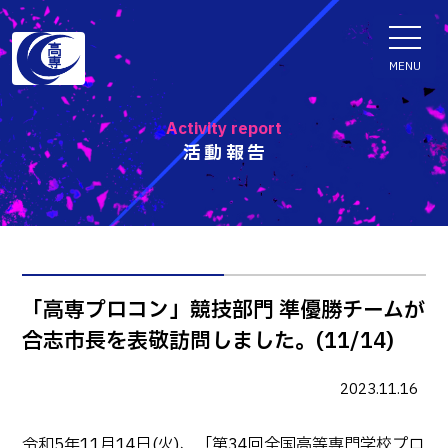
ENGLISH
MENU
Activity report
活動報告
学科・専攻科
電子情報学系学科
特色ある取組
電子情報通信工学科
知能制御情報工学科
入試情報
「高専プロコン」競技部門 準優勝チームが
情報工学科
合志市長を表敬訪問しました。(11/14)
入試速報
融合・複合工学系学科
お知らせ
機械知能システム工学科
入学者選抜検査 情報
2023.11.16
建築社会デザイン工学科
パンフレット・紹介動画
イベント
令和5年11月14日(火)、「第34回全国高等専門学校プロ