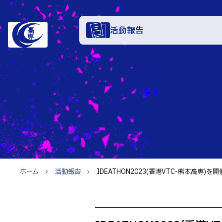
活動報告
学科・
電子情報学系
特色あ
電子情報通信
知能制御情報
入試情
情報工学科
ホーム
活動報告
IDEATHON2023(香港VTC-熊本高専)を開
入試速報
融合・複合工
お知ら
入学者選抜検査
機械知能シス
パンフレット
建築社会デザ
イベン