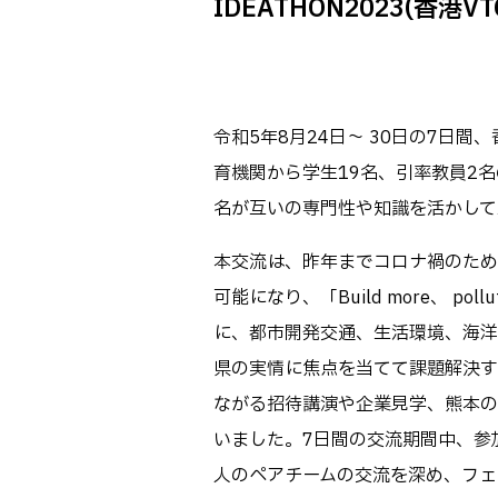
IDEATHON2023(香港V
Webオープン
生物化学シス
オープンキャン
基幹教育科
進学の手引き
専攻科
入学料および
令和5年8月24日～ 30日の7日間、香港の
電子情報シス
受験生向け 熊本
育機関から学生19名、引率教員2名
生産システム
熊本高専が運用
名が互いの専門性や知識を活かして
SNS・動画チ
本交流は、昨年までコロナ禍のため
可能になり、「Build more、 pollute l
に、都市開発交通、生活環境、海洋
県の実情に焦点を当てて課題解決す
ながる招待講演や企業見学、熊本の
いました。7日間の交流期間中、参
人のペアチームの交流を深め、フェ