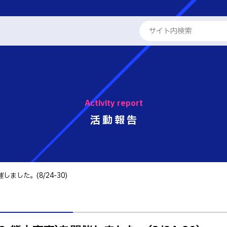
ENGLISH
学校概要
専攻科
Activity report
教員紹介
学科
活動報告
る取組
工学科
パンフレット・紹介動画
工学科
報
国際交流
催しました。(8/24-30)
学系学科
活動報告
せ
 情報
テム工学科
キャリア関係
・紹介動画
イン工学科
ト