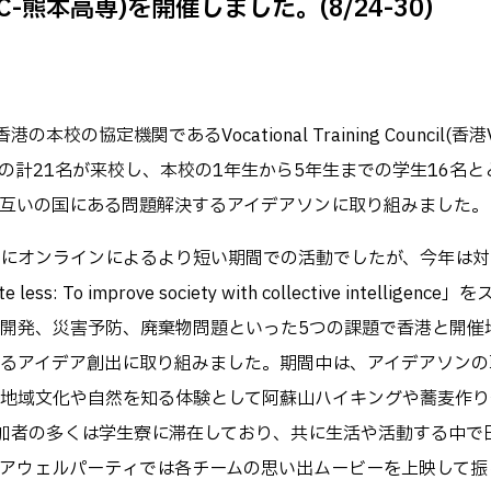
TC-熊本高専)を開催しました。(8/24-30)
キャンパス
テム工学科
図書館
パス等
公開情報
授業料
転職・Uターン就職
本校の協定機関であるVocational Training Council(香
テム工学専攻
高専 Q&A
の計21名が来校し、本校の1年生から5年生までの学生16名と
工学専攻
するWebサイト・
互いの国にある問題解決するアイデアソンに取り組みました。
ャネル等
在校生・保護者の
にオンラインによるより短い期間での活動でしたが、今年は対
ess: To improve society with collective intelligenc
開発、災害予防、廃棄物問題といった5つの課題で香港と開催
るアイデア創出に取り組みました。期間中は、アイデアソンの
地域文化や自然を知る体験として阿蘇山ハイキングや蕎麦作り
加者の多くは学生寮に滞在しており、共に生活や活動する中で
アウェルパーティでは各チームの思い出ムービーを上映して振