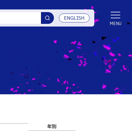
ENGLISH
MENU
交通アクセス
学生生活
産学官連携・地域連携
受賞等
ご寄付・ネーミングライツ等
情報セキュリティ
年別