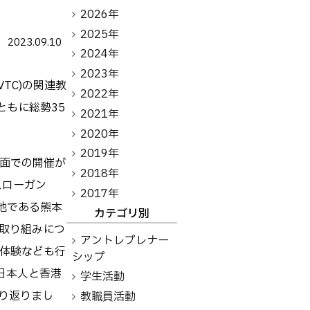
アントレプレナーシップ
2026年
2025年
2023.09.10
その他
2024年
2023年
お問い合わせ
港VTC)の関連教
2022年
ともに総勢35
2021年
2020年
方へ
卒業生の方へ
教職員向け
2019年
面での開催が
2018年
e」をスローガン
2017年
地である熊本
カテゴリ別
取り組みにつ
アントレプレナー
体験なども行
シップ
日本人と香港
学生活動
り返りまし
教職員活動