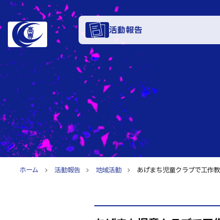
活動報告
学科・
電子情報学系
特色あ
電子情報通信
知能制御情報
入試情
情報工学科
ホーム
活動報告
地域活動
あげまち児童クラブで工作教室
入試速報
融合・複合工
お知ら
入学者選抜検査
機械知能シス
パンフレット
建築社会デザ
イベン