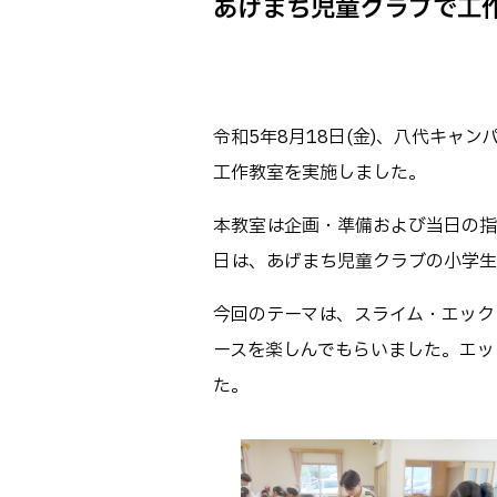
あげまち児童クラブで工作教
Webオープン
生物化学シス
オープンキャン
基幹教育科
進学の手引き
専攻科
入学料および
令和5年8月18日(金)、八代キャ
電子情報シス
受験生向け 熊本
工作教室を実施しました。
生産システム
熊本高専が運用
SNS・動画チ
本教室は企画・準備および当日の指
日は、あげまち児童クラブの小学生
今回のテーマは、スライム・エック
ースを楽しんでもらいました。エッ
た。