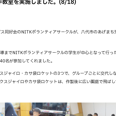
室を実施しました。(8/18)
キャンパス
テム工学科
図書館
パス等
公開情報
授業料
転職・Uターン就職
ンパス同好会のNITKボランティアサークルが、八代市のあげま
テム工学専攻
高専 Q&A
工学専攻
するWebサイト・
ャネル等
在校生・保護者の
導までNITKボランティアサークルの学生が中心となって行っ
40名が参加してくれました。
スジャイロ・カサ袋ロケットの3つで、グループごとに交代し
クスジャイロやカサ袋ロケットは、作製後に広い園庭で飛ばし