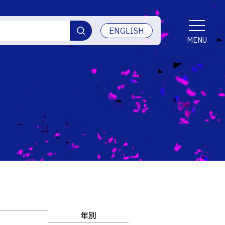
ENGLISH
MENU
交通アクセス
学生生活
産学官連携・地域連携
受賞等
ご寄付・ネーミングライツ等
情報セキュリティ
年別