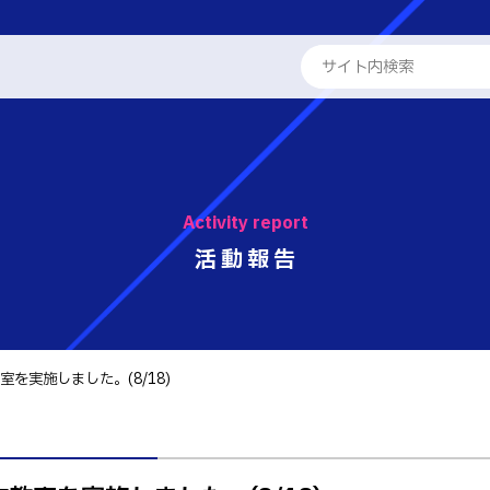
ENGLISH
学校概要
専攻科
Activity report
教員紹介
学科
活動報告
る取組
工学科
パンフレット・紹介動画
工学科
報
国際交流
を実施しました。(8/18)
学系学科
活動報告
せ
 情報
テム工学科
キャリア関係
・紹介動画
イン工学科
ト