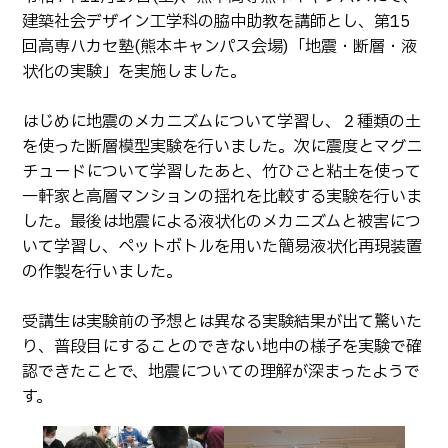
生物化学システム工学科
Webオープンキャンパス
建築社会デザイン工学科の脇中助教を講師とし、第15
オープンキャンパス等
学校概要
交通アクセス
基幹教育科
回高専ハカセ塾(熊本キャンパス会場)「地震・断層・液
進学の手引き
状化の実験」を実施しました。
教員紹介
学生生活
専攻科
入学料および授業料
パンフレット・紹介動画
産学官連携・地域連携
電子情報システム工学専攻
はじめに地震のメカニズムについて学習し、２種類の土
受験生向け 熊本高専 Q&A
を使った断層模型実験を行いました。次に震度とマグニ
生産システム工学専攻
国際交流
受賞等
熊本高専が運用するWebサイト・SNS・動画チャネ
チュードについて学習したあと、竹ひごと粘土を使って
ル等
一軒家と高層マンションの揺れを比較する実験を行いま
活動報告
ご寄付・ネーミングライ
ツ等
した。最後は地震による液状化のメカニズムと被害につ
いて学習し、ペットボトルを用いた簡易液状化再現装置
キャリア関係
情報セキュリティ
の作製を行いました。
図書館
アントレプレナーシップ
受講生は実験前の予想とは異なる実験結果が出て驚いた
公開情報
その他
り、普段目にすることのできない地中の様子を実験で確
認できたことで、地震についての理解が深まったようで
転職・Uターン就職
お問い合わせ
す。
在校生・保護者の方へ