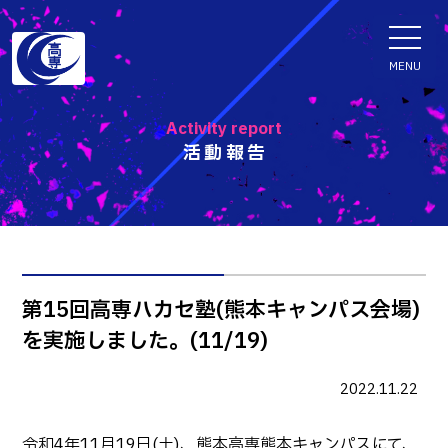
ENGLISH
MENU
Activity report
活動報告
学科・専攻科
電子情報学系学科
特色ある取組
電子情報通信工学科
知能制御情報工学科
入試情報
第15回高専ハカセ塾(熊本キャンパス会場)
情報工学科
を実施しました。(11/19)
入試速報
融合・複合工学系学科
お知らせ
機械知能システム工学科
入学者選抜検査 情報
2022.11.22
建築社会デザイン工学科
パンフレット・紹介動画
イベント
令和4年11月19日(土)、熊本高専熊本キャンパスにて、