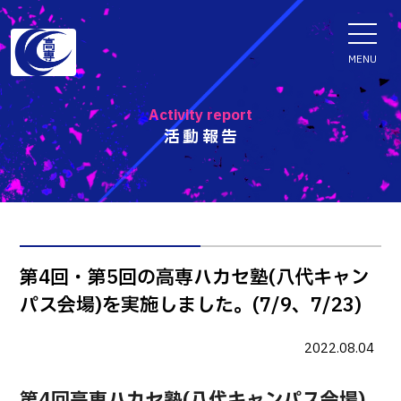
ENGLISH
MENU
Activity report
活動報告
学科・専攻科
電子情報学系学科
特色ある取組
電子情報通信工学科
知能制御情報工学科
入試情報
第4回・第5回の高専ハカセ塾(八代キャン
情報工学科
パス会場)を実施しました。(7/9、7/23)
入試速報
融合・複合工学系学科
お知らせ
機械知能システム工学科
入学者選抜検査 情報
2022.08.04
建築社会デザイン工学科
パンフレット・紹介動画
イベント
第4回高専ハカセ塾(八代キャンパス会場)