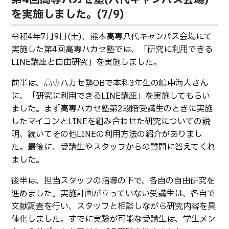
生物化学システム工学科
Webオープンキャンパス
を実施しました。(7/9)
オープンキャンパス等
学校概要
交通アクセス
基幹教育科
進学の手引き
令和4年7月9日(土)、熊本高専八代キャンパス会場にて
教員紹介
学生生活
専攻科
実施した第4回高専ハカセ塾では、「研究に利用できる
入学料および授業料
パンフレット・紹介動画
産学官連携・地域連携
電子情報システム工学専攻
LINE講座と自由研究」を実施しました。
受験生向け 熊本高専 Q&A
生産システム工学専攻
国際交流
受賞等
前半は、高専ハカセ塾OBで本科3年生の嶋中海人さん
熊本高専が運用するWebサイト・SNS・動画チャネ
に、「研究に利用できるLINE講座」を実施してもらい
ル等
活動報告
ご寄付・ネーミングライ
ました。まず高専ハカセ塾第2段階受講生のときに実施
ツ等
したマイコンとLINEを組み合わせた研究についての説
キャリア関係
情報セキュリティ
明、続いてその他LINEの利用方法の紹介がありまし
た。最後に、受講生やスタッフからの質問に答えてくれ
図書館
アントレプレナーシップ
ました。
公開情報
その他
後半は、担当スタッフの指導の下で、各自の自由研究を
転職・Uターン就職
お問い合わせ
進めました。実施計画が立っていない受講生は、各自で
文献調査を行い、スタッフと相談しながら研究内容を具
体化しました。すでに実験が可能な受講生は、学生メン
在校生・保護者の方へ