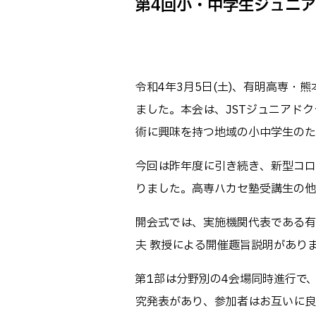
第4回小・中学生ジュニア学
Webオープン
生物化学シス
オープンキャン
基幹教育科
進学の手引き
専攻科
入学料および
令和4年3月5日(土)、有明高専
電子情報シス
受験生向け 熊本
ました。本会は、JSTジュニアド
生産システム
熊本高専が運用
術に興味を持つ地域の小中学生のた
SNS・動画チ
今回は昨年度に引き続き、新型コロ
りました。高専ハカセ塾受講生の他
開会式では、実施機関代表である有
夫 教授による開催趣旨説明があり
第1部は分野別の4会場同時進行で
究発表があり、参加者はお互いに良