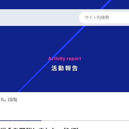
ENGLISH
学校概要
専攻科
Activity report
教員紹介
学科
活動報告
る取組
工学科
パンフレット・紹介動画
工学科
報
国際交流
。(3/5)
学系学科
活動報告
せ
 情報
テム工学科
キャリア関係
・紹介動画
イン工学科
ト