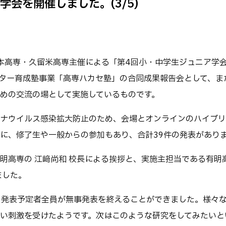
会を開催しました。(3/5)
キャンパス
テム工学科
図書館
パス等
公開情報
授業料
転職・Uターン就職
・熊本高専・久留米高専主催による「第4回小・中学生ジュニア学
テム工学専攻
高専 Q&A
クター育成塾事業「高専ハカセ塾」の合同成果報告会として、ま
工学専攻
するWebサイト・
めの交流の場として実施しているものです。
ャネル等
在校生・保護者の
ナウイルス感染拡大防止のため、会場とオンラインのハイブリ
に、修了生や一般からの参加もあり、合計39件の発表があり
明高専の 江﨑尚和 校長による挨拶と、実施主担当である有明
ました。
、発表予定者全員が無事発表を終えることができました。様々
い刺激を受けたようです。次はこのような研究をしてみたいと