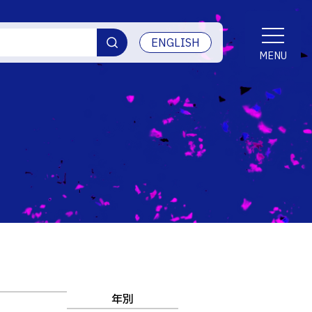
ENGLISH
MENU
交通アクセス
学生生活
産学官連携・地域連携
受賞等
ご寄付・ネーミングライツ等
情報セキュリティ
年別