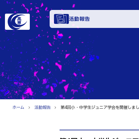
活動報告
学科・
電子情報学系
特色あ
電子情報通信
知能制御情報
入試情
情報工学科
ホーム
活動報告
第4回小・中学生ジュニア学会を開催しました
入試速報
融合・複合工
お知ら
入学者選抜検査
機械知能シス
パンフレット
建築社会デザ
イベン