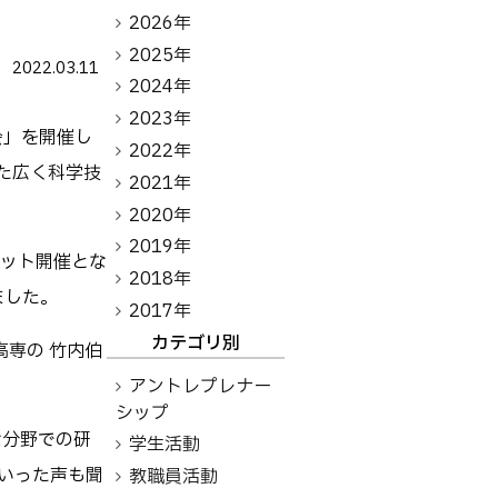
アントレプレナーシップ
2026年
2025年
2022.03.11
その他
2024年
2023年
お問い合わせ
会」を開催し
2022年
た広く科学技
2021年
2020年
方へ
卒業生の方へ
教職員向け
2019年
ット開催とな
2018年
ました。
2017年
カテゴリ別
高専の 竹内伯
アントレプレナー
シップ
な分野での研
学生活動
いった声も聞
教職員活動