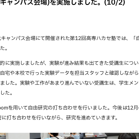
キャンパス会場)を実施しました。(10/2)
キャンパス
テム工学科
図書館
パス等
公開情報
授業料
転職・Uターン就職
八代キャンパス会場にて開催された第12回高専ハカセ塾では、「
テム工学専攻
高専 Q&A
た。
工学専攻
するWebサイト・
ャネル等
在校生・保護者の
的に実施しましたが、実験が進み結果も出てきた受講生につい
自宅や本校で行った実験データを担当スタッフと確認しながら
ました。実験や工作があまり進んでいない受講生は、学生メン
した。
oomを用いて自由研究の打ち合わせを行いました。今後は12
緊密に打ち合わせを行いながら、研究を進めていきます。