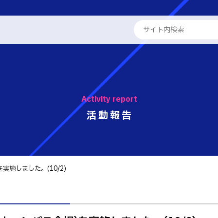
ENGLISH
学校概要
専攻科
Activity report
教員紹介
学科
活動報告
る取組
工学科
パンフレット・紹介動画
工学科
報
国際交流
実施しました。(10/2)
学系学科
活動報告
せ
 情報
テム工学科
キャリア関係
・紹介動画
イン工学科
ト