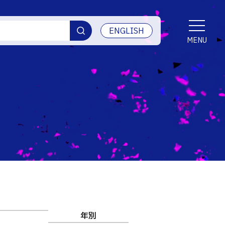
ENGLISH
MENU
交通アクセス
学生生活
産学官連携・地域連携
受賞等
ご寄付・ネーミングライツ等
情報セキュリティ
年別