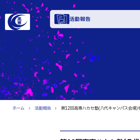
活動報告
学科・
電子情報学系
特色あ
電子情報通信
知能制御情報
入試情
情報工学科
ホーム
活動報告
第12回高専ハカセ塾(八代キャンパス会場)を
入試速報
融合・複合工
お知ら
入学者選抜検査
機械知能シス
パンフレット
建築社会デザ
イベン