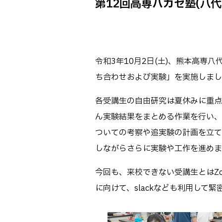
第12回高専ハカセ塾(八代
Webオープン
生物化学シス
オープンキャン
基幹教育科
進学の手引き
専攻科
入学料および
令和3年10月2日(土)、熊本高専
電子情報シス
受験生向け 熊本
ち合わせおよび実験」を実施しまし
生産システム
熊本高専が運用
SNS・動画チ
各受講生の自由研究は夏休みに重点
ん実験結果をまとめる作業を行い、
ついての考察や追実験の計画を立て
しながらさらに実験や工作を進めま
今回も、来校できない受講生とはZ
に向けて、slackなども利用して