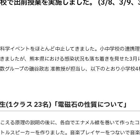
で出前授業を実施しました。 (3/8、3/9、3
キャンパス
テム工学科
図書館
パス等
公開情報
授業料
転職・Uターン就職
テム工学専攻
高専 Q&A
科学イベントをほとんど中止してきました。小中学校の連携理
工学専攻
するWebサイト・
きましたが、熊本県における感染状況も落ち着きを見せた3月
ャネル等
在校生・保護者の
数グループの磯谷政志 准教授が担当し、以下のとおり小学校4
年生(1クラス 23名)「電磁石の性質について」
こえる原理の説明の後に、各自でエナメル線を巻いて作ったコ
トルスピーカーを作りました。音楽プレイヤーをつないで音楽