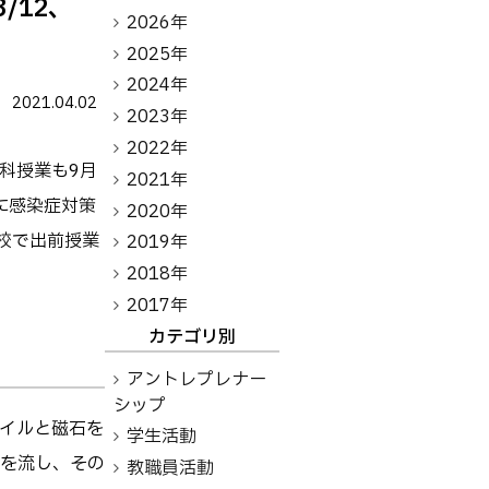
/12、
アントレプレナーシップ
2026年
2025年
その他
2024年
2021.04.02
2023年
お問い合わせ
2022年
科授業も9月
2021年
に感染症対策
2020年
方へ
卒業生の方へ
教職員向け
校で出前授業
2019年
2018年
2017年
カテゴリ別
アントレプレナー
シップ
イルと磁石を
学生活動
を流し、その
教職員活動