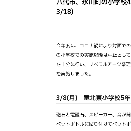
八代市、氷川町の小学校4校
Webオープン
生物化学シス
3/18)
オープンキャン
基幹教育科
進学の手引き
専攻科
入学料および
電子情報シス
受験生向け 熊本
今年度は、コロナ禍により対面での
生産システム
熊本高専が運用
の小学校での実施以降は中止として
SNS・動画チ
を十分に行い、リベラルアーツ系理
を実施しました。
3/8(月) 竜北東小学校5
磁石と電磁石、スピーカー、音が聞
ペットボトルに貼り付けてペットボ