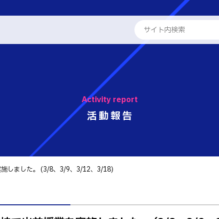
ENGLISH
学校概要
専攻科
Activity report
教員紹介
学科
活動報告
る取組
工学科
パンフレット・紹介動画
工学科
報
国際交流
た。 (3/8、3/9、3/12、3/18)
学系学科
活動報告
せ
 情報
テム工学科
キャリア関係
・紹介動画
イン工学科
ト