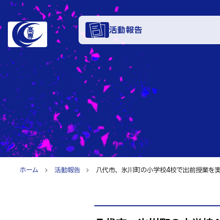
活動報告
学科・
電子情報学系
特色あ
電子情報通信
知能制御情報
入試情
情報工学科
ホーム
活動報告
八代市、氷川町の小学校4校で出前授業を実施しまし
入試速報
融合・複合工
お知ら
入学者選抜検査
機械知能シス
パンフレット
建築社会デザ
イベン