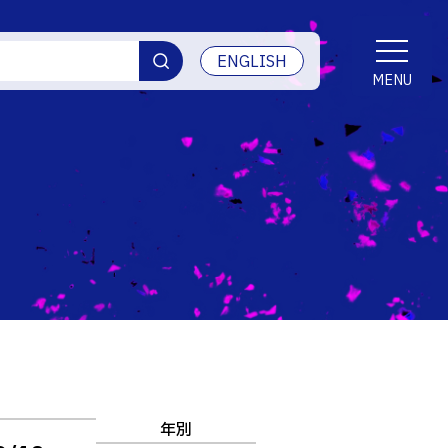
ENGLISH
MENU
交通アクセス
学生生活
産学官連携・地域連携
受賞等
ご寄付・ネーミングライツ等
情報セキュリティ
年別