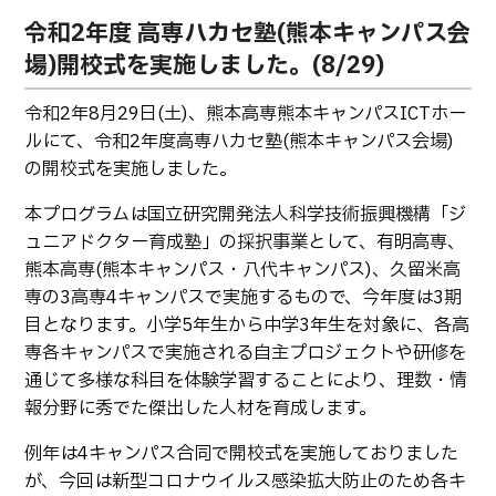
生物化学システム工学科
Webオープンキャンパス
令和2年度 高専ハカセ塾(熊本キャンパス会
オープンキャンパス等
学校概要
交通アクセス
基幹教育科
場)開校式を実施しました。(8/29)
進学の手引き
教員紹介
学生生活
専攻科
令和2年8月29日(土)、熊本高専熊本キャンパスICTホー
入学料および授業料
パンフレット・紹介動画
産学官連携・地域連携
電子情報システム工学専攻
ルにて、令和2年度高専ハカセ塾(熊本キャンパス会場)
受験生向け 熊本高専 Q&A
の開校式を実施しました。
生産システム工学専攻
国際交流
受賞等
熊本高専が運用するWebサイト・SNS・動画チャネ
ル等
本プログラムは国立研究開発法人科学技術振興機構「ジ
活動報告
ご寄付・ネーミングライ
ツ等
ュニアドクター育成塾」の採択事業として、有明高専、
熊本高専(熊本キャンパス・八代キャンパス)、久留米高
キャリア関係
情報セキュリティ
専の3高専4キャンパスで実施するもので、今年度は3期
目となります。小学5年生から中学3年生を対象に、各高
図書館
アントレプレナーシップ
専各キャンパスで実施される自主プロジェクトや研修を
公開情報
その他
通じて多様な科目を体験学習することにより、理数・情
報分野に秀でた傑出した人材を育成します。
転職・Uターン就職
お問い合わせ
例年は4キャンパス合同で開校式を実施しておりました
在校生・保護者の方へ
が、今回は新型コロナウイルス感染拡大防止のため各キ