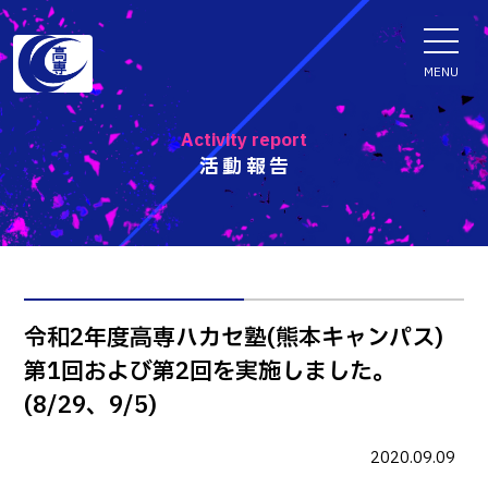
ENGLISH
MENU
Activity report
活動報告
学科・専攻科
電子情報学系学科
特色ある取組
電子情報通信工学科
知能制御情報工学科
入試情報
令和2年度高専ハカセ塾(熊本キャンパス)
情報工学科
第1回および第2回を実施しました。
入試速報
融合・複合工学系学科
お知らせ
(8/29、9/5)
機械知能システム工学科
入学者選抜検査 情報
建築社会デザイン工学科
パンフレット・紹介動画
2020.09.09
イベント