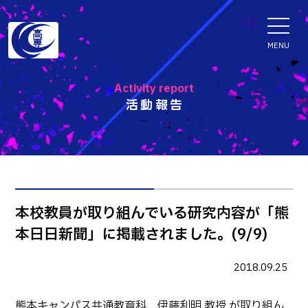
ENGLISH
MENU
Activity report
活動報告
学科・専攻科
電子情報学系学科
特色ある取組
電子情報通信工学科
知能制御情報工学科
入試情報
本校教員が取り組んでいる研究内容が「熊
情報工学科
本日日新聞」に掲載されました。(9/9)
入試速報
融合・複合工学系学科
お知らせ
機械知能システム工学科
入学者選抜検査 情報
2018.09.25
建築社会デザイン工学科
パンフレット・紹介動画
イベント
熊本キャンパス共通教育科 伊藤利明 教授 が取り組ん