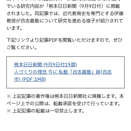
生物化学システム工学科
Webオープンキャンパス
でいる研究内容が「熊本日日新聞（9月9日付）に掲載
オープンキャンパス等
学校概要
交通アクセス
基幹教育科
されました。同記事では、近代教育史を専門とする伊藤
進学の手引き
教授が合志義塾について研究を進める様子が紹介されて
教員紹介
学生生活
専攻科
います。
入学料および授業料
パンフレット・紹介動画
産学官連携・地域連携
電子情報システム工学専攻
受験生向け 熊本高専 Q&A
下記リンクより記事PDFを閲覧いただけますので、ぜひ
生産システム工学専攻
国際交流
受賞等
ご覧ください。
熊本高専が運用するWebサイト・SNS・動画チャネ
ル等
活動報告
ご寄付・ネーミングライ
ツ等
熊本日日新聞 (9月9日付19面)
人づくりの理念 今に 私塾「合志義塾」跡(合志
キャリア関係
情報セキュリティ
市) (PDF:1MB)
図書館
アントレプレナーシップ
※ 上記記事の著作権は熊本日日新聞社に帰属します。本
公開情報
その他
ページ上での公開は、転載承認を受けて行っています。
転職・Uターン就職
お問い合わせ
※ 上記記事の転載は一切禁止します。
在校生・保護者の方へ