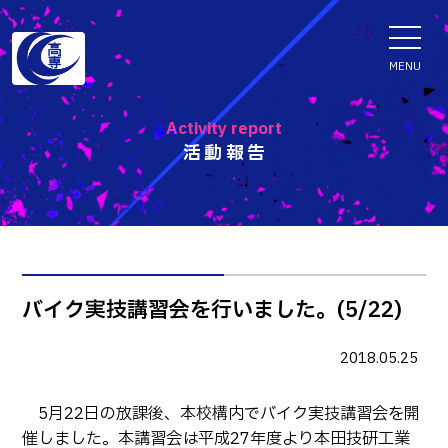
ENGLISH
MENU
Activity report
活動報告
学科・専攻科
電子情報学系学科
特色ある取組
電子情報通信工学科
知能制御情報工学科
入試情報
バイク実技講習会を行いました。(5/22)
情報工学科
入試速報
融合・複合工学系学科
2018.05.25
お知らせ
機械知能システム工学科
入学者選抜検査 情報
5月22日の放課後、本校構内でバイク実技講習会を開
建築社会デザイン工学科
パンフレット・紹介動画
イベント
催しました。本講習会は平成27年度より本田技研工業