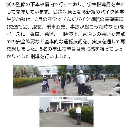
生物化学システム工学科
Webオープンキャンパス
㈱の監修の下本校構内で行っており、学生指導員を主と
オープンキャンパス等
して開催しています。受講対象となる新規のバイク通学
学校概要
交通アクセス
基幹教育科
生(23名)は、3月の座学で学んだバイク運転の基礎事項
進学の手引き
教員紹介
学生生活
専攻科
(交通社会、服装、乗車姿勢、事故が起こった時など)を
入学料および授業料
ベースに、乗車、発進、一時停止、見通しの悪い交差点
パンフレット・紹介動画
産学官連携・地域連携
電子情報システム工学専攻
受験生向け 熊本高専 Q&A
での安全確認など基本的な運転技術を、実技を通して再
生産システム工学専攻
国際交流
受賞等
確認しました。5名の学生指導員は緊張感を持ってしっ
熊本高専が運用するWebサイト・SNS・動画チャネ
かりとした指導を行いました。
ル等
活動報告
ご寄付・ネーミングライ
ツ等
キャリア関係
情報セキュリティ
図書館
アントレプレナーシップ
公開情報
その他
転職・Uターン就職
お問い合わせ
在校生・保護者の方へ