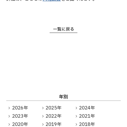
生物化学システム工学科
Webオープンキャンパス
オープンキャンパス等
学校概要
交通アクセス
基幹教育科
進学の手引き
教員紹介
学生生活
専攻科
入学料および授業料
一覧に戻る
パンフレット・紹介動画
産学官連携・地域連携
電子情報システム工学専攻
受験生向け 熊本高専 Q&A
生産システム工学専攻
国際交流
受賞等
熊本高専が運用するWebサイト・SNS・動画チャネ
ル等
活動報告
ご寄付・ネーミングライ
ツ等
キャリア関係
情報セキュリティ
図書館
アントレプレナーシップ
公開情報
その他
年別
転職・Uターン就職
お問い合わせ
2026年
2025年
2024年
2023年
2022年
2021年
在校生・保護者の方へ
2020年
2019年
2018年