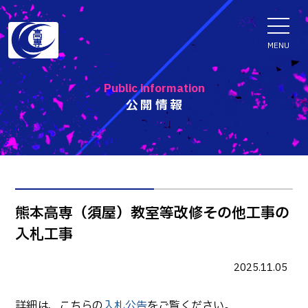
ENGLISH
MENU
Public information
公開情報
学科・専攻科
電子情報学系学科
特色ある取組
電子情報通信工学科
知能制御情報工学科
入試情報
熊本高専（須屋）教室等改修その他工事の
情報工学科
入札工事
入試速報
融合・複合工学系学科
お知らせ
機械知能システム工学科
入学者選抜検査 情報
2025.11.05
建築社会デザイン工学科
パンフレット・紹介動画
イベント
詳細は、こちらの
入札公告
をご覧ください。