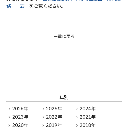
生物化学システム工学科
Webオープンキャンパス
務 一式」
をご覧ください。
オープンキャンパス等
学校概要
交通アクセス
基幹教育科
進学の手引き
教員紹介
学生生活
専攻科
入学料および授業料
パンフレット・紹介動画
産学官連携・地域連携
電子情報システム工学専攻
一覧に戻る
受験生向け 熊本高専 Q&A
生産システム工学専攻
国際交流
受賞等
熊本高専が運用するWebサイト・SNS・動画チャネ
ル等
活動報告
ご寄付・ネーミングライ
ツ等
キャリア関係
情報セキュリティ
図書館
アントレプレナーシップ
公開情報
その他
年別
転職・Uターン就職
お問い合わせ
2026年
2025年
2024年
2023年
2022年
2021年
在校生・保護者の方へ
2020年
2019年
2018年