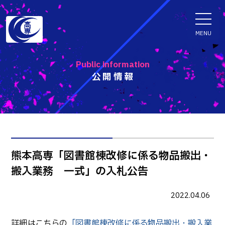
ENGLISH
MENU
Public information
公開情報
学科・専攻科
電子情報学系学科
特色ある取組
電子情報通信工学科
知能制御情報工学科
入試情報
熊本高専「図書館棟改修に係る物品搬出・
情報工学科
搬入業務 一式」の入札公告
入試速報
融合・複合工学系学科
お知らせ
機械知能システム工学科
入学者選抜検査 情報
2022.04.06
建築社会デザイン工学科
パンフレット・紹介動画
イベント
詳細はこちらの
「図書館棟改修に係る物品搬出・搬入業