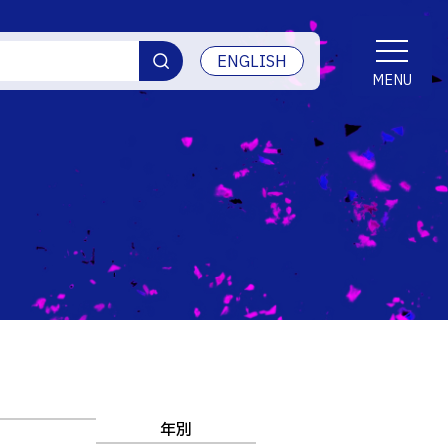
ENGLISH
MENU
交通アクセス
学生生活
産学官連携・地域連携
受賞等
ご寄付・ネーミングライツ等
情報セキュリティ
年別