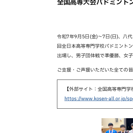
全国高専大会バドミントン競
Webオープン
生物化学シス
オープンキャン
基幹教育科
進学の手引き
専攻科
入学料および
令和7年9月5日(金)～7日(日)、
電子情報シス
受験生向け 熊本
回全日本高等専門学校バドミントン
生産システム
熊本高専が運用
出場し、男子団体戦で準優勝、女子
SNS・動画チ
ご支援・ご声援いただいた全ての皆
【外部サイト：全国高等専門学
https://www.kosen-all.or.jp/sp