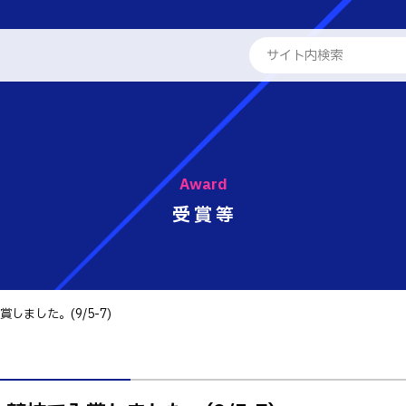
ENGLISH
学校概要
専攻科
Award
教員紹介
学科
受賞等
る取組
工学科
パンフレット・紹介動画
工学科
報
国際交流
ました。(9/5-7)
学系学科
活動報告
せ
 情報
テム工学科
キャリア関係
・紹介動画
イン工学科
ト