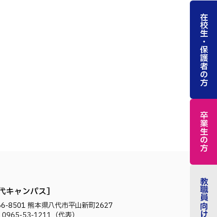
在校生・保護者の方
卒業生の方
教職員向け
代キャンパス
6-8501
熊本県八代市平山新町2627
.
0965-53-1211
（代表）