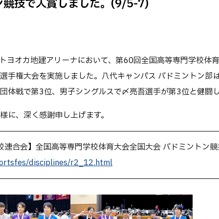
技で入賞しました。(9/5-7)
キャンパス
テム工学科
図書館
パス等
公開情報
授業料
転職・Uターン就職
八代トヨオカ地建アリーナにおいて、第60回全国高等専門学校体育大
テム工学専攻
高専 Q&A
選手権大会を実施しました。八代キャンパス バドミントン部
工学専攻
するWebサイト・
団体戦で第3位、男子シングルスで〆亮吾選手が第3位と健闘
ャネル等
在校生・保護者の
様に、深く感謝申し上げます。
校連合会】全国高等専門学校体育大会全国大会 バドミントン競
ortsfes/disciplines/r2_12.html