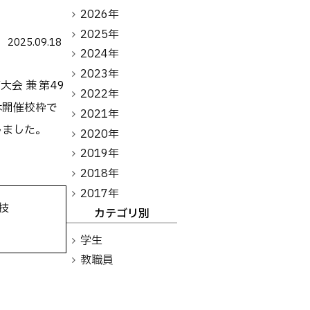
アントレプレナーシップ
2026年
2025年
2025.09.18
その他
2024年
2023年
お問い合わせ
会 兼 第49
2022年
は開催校枠で
2021年
しました。
2020年
方へ
卒業生の方へ
教職員向け
2019年
2018年
2017年
技
カテゴリ別
学生
教職員