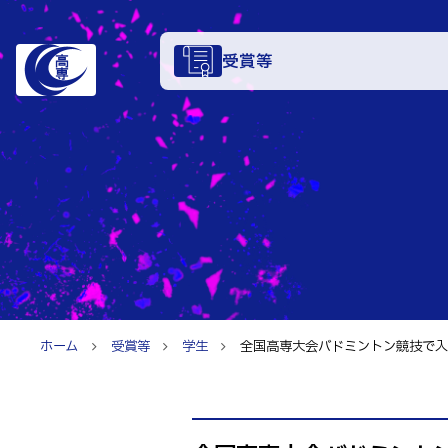
受賞等
学科・
電子情報学系
特色あ
電子情報通信
知能制御情報
入試情
情報工学科
ホーム
受賞等
学生
全国高専大会バドミントン競技で入賞し
入試速報
融合・複合工
お知ら
入学者選抜検査
機械知能シス
パンフレット
建築社会デザ
イベン