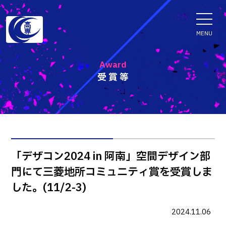
ENGLISH
MENU
Award
受賞等
学科・専攻科
電子情報学系学科
特色ある取組
電子情報通信工学科
知能制御情報工学科
入試情報
「デザコン2024 in 阿南」空間デザイン部
情報工学科
門にて三菱地所コミュニティ賞を受賞しま
入試速報
融合・複合工学系学科
お知らせ
した。(11/2-3)
機械知能システム工学科
入学者選抜検査 情報
建築社会デザイン工学科
パンフレット・紹介動画
2024.11.06
イベント