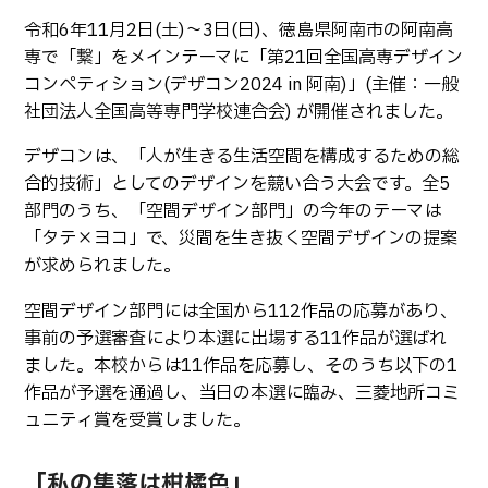
生物化学システム工学科
Webオープンキャンパス
令和6年11月2日(土)～3日(日)、徳島県阿南市の阿南高
オープンキャンパス等
学校概要
交通アクセス
基幹教育科
専で「繋」をメインテーマに「第21回全国高専デザイン
進学の手引き
コンペティション(デザコン2024 in 阿南)」(主催：一般
教員紹介
学生生活
専攻科
社団法人全国高等専門学校連合会) が開催されました。
入学料および授業料
パンフレット・紹介動画
産学官連携・地域連携
電子情報システム工学専攻
受験生向け 熊本高専 Q&A
デザコンは、「人が生きる生活空間を構成するための総
生産システム工学専攻
国際交流
受賞等
合的技術」としてのデザインを競い合う大会です。全5
熊本高専が運用するWebサイト・SNS・動画チャネ
ル等
部門のうち、「空間デザイン部門」の今年のテーマは
活動報告
ご寄付・ネーミングライ
ツ等
「タテ×ヨコ」で、災間を生き抜く空間デザインの提案
が求められました。
キャリア関係
情報セキュリティ
空間デザイン部門には全国から112作品の応募があり、
図書館
アントレプレナーシップ
事前の予選審査により本選に出場する11作品が選ばれ
公開情報
その他
ました。本校からは11作品を応募し、そのうち以下の1
作品が予選を通過し、当日の本選に臨み、三菱地所コミ
転職・Uターン就職
お問い合わせ
ュニティ賞を受賞しました。
在校生・保護者の方へ
「私の集落は柑橘色」