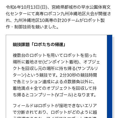
生物化学システム工学科
Webオープンキャンパス
令和6年10月13日(日)、宮崎県都城市の早水公園体育文
オープンキャンパス等
学校概要
交通アクセス
基幹教育科
化センターにて高専ロボコン九州沖縄地区大会が開催さ
進学の手引き
れ、九州沖縄地区10高専の計20チームがロボット製
教員紹介
学生生活
専攻科
作・制御技術を競いました。
入学料および授業料
パンフレット・紹介動画
産学官連携・地域連携
電子情報システム工学専攻
受験生向け 熊本高専 Q&A
生産システム工学専攻
国際交流
受賞等
競技課題「ロボたちの帰還」
熊本高専が運用するWebサイト・SNS・動画チャネ
ル等
活動報告
ご寄付・ネーミングライ
複数台のロボットを用いてロボットを狙った
ツ等
場所に着地させ(ピンポイント着地)、オブジェ
キャリア関係
情報セキュリティ
クトを回収し元の場所に持ち帰る(サンプルリ
ターン)という競技です。2分30秒の競技時間
図書館
アントレプレナーシップ
で各ミッション達成による点数勝負以外に、
公開情報
その他
着地満点＋全てのオブジェクトを回収して持
ち帰るとコンプリート(Vゴール)となります。
転職・Uターン就職
お問い合わせ
フィールドはロボットが接地できないエリア
で分断されており、ロボットがどのように越
在校生・保護者の方へ