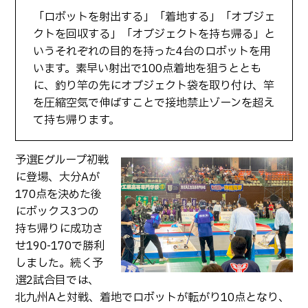
「ロボットを射出する」「着地する」「オブジェ
クトを回収する」「オブジェクトを持ち帰る」と
いうそれぞれの目的を持った4台のロボットを用
います。素早い射出で100点着地を狙うととも
に、釣り竿の先にオブジェクト袋を取り付け、竿
を圧縮空気で伸ばすことで接地禁止ゾーンを超え
て持ち帰ります。
予選Eグループ初戦
に登場、大分Aが
170点を決めた後
にボックス3つの
持ち帰りに成功さ
せ190-170で勝利
しました。続く予
選2試合目では、
北九州Aと対戦、着地でロボットが転がり10点となり、