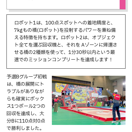
ロボット1は、100点スポットへの着地精度と、
7kgもの橋(ロボット)を投射するパワーを兼ね備
える特徴を持ちます。ロボット2は、オブジェク
ト全てを運ぶ回収機と、それを Aゾーンに帰還さ
せる橋の2種類を使って、1分30秒以内という最
速でのミッションコンプリートを達成します！
予選Bグループ初戦
は、橋の展開にト
ラブルがありなが
らも確実にボック
ス1つボール2つの
回収を達成し、大
分Bに110点対0点
で勝利しました。