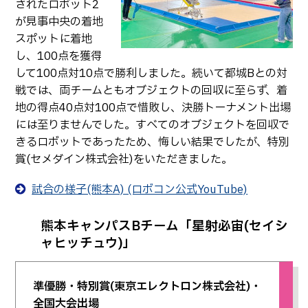
されたロボット2
が見事中央の着地
スポットに着地
し、100点を獲得
して100点対10点で勝利しました。続いて都城Bとの対
戦では、両チームともオブジェクトの回収に至らず、着
地の得点40点対100点で惜敗し、決勝トーナメント出場
には至りませんでした。すべてのオブジェクトを回収で
きるロボットであったため、悔しい結果でしたが、特別
賞(セメダイン株式会社)をいただきました。
試合の様子(熊本A) (ロボコン公式YouTube)
熊本キャンパスBチーム「星射必宙(セイシ
ャヒッチュウ)」
準優勝・特別賞(東京エレクトロン株式会社)・
全国大会出場