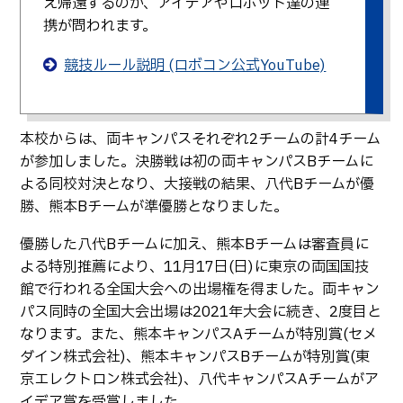
え帰還するのか、アイデアやロボット達の連
卒業生の方へ
教職員向け
携が問われます。
競技ルール説明 (ロボコン公式YouTube)
本校からは、両キャンパスそれぞれ2チームの計4チーム
が参加しました。決勝戦は初の両キャンパスBチームに
よる同校対決となり、大接戦の結果、八代Bチームが優
勝、熊本Bチームが準優勝となりました。
優勝した八代Bチームに加え、熊本Bチームは審査員に
よる特別推薦により、11月17日(日)に東京の両国国技
館で行われる全国大会への出場権を得ました。両キャン
パス同時の全国大会出場は2021年大会に続き、2度目と
なります。また、熊本キャンパスAチームが特別賞(セメ
ダイン株式会社)、熊本キャンパスBチームが特別賞(東
京エレクトロン株式会社)、八代キャンパスAチームがア
イデア賞を受賞しました。