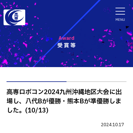
ENGLISH
MENU
Award
受賞等
学科・専攻科
電子情報学系学科
特色ある取組
電子情報通信工学科
知能制御情報工学科
入試情報
高専ロボコン2024九州沖縄地区大会に出
情報工学科
場し、八代Bが優勝・熊本Bが準優勝しま
入試速報
融合・複合工学系学科
お知らせ
した。(10/13)
機械知能システム工学科
入学者選抜検査 情報
建築社会デザイン工学科
パンフレット・紹介動画
2024.10.17
イベント