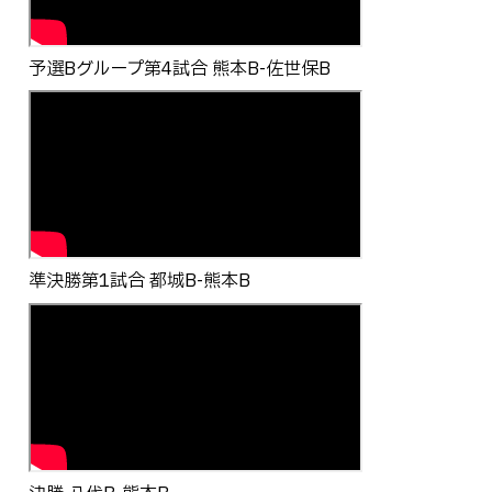
予選Bグループ第4試合 熊本B-佐世保B
準決勝第1試合 都城B-熊本B