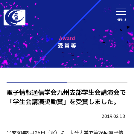
ENGLISH
MENU
Award
受賞等
学科・専攻科
電子情報学系学科
特色ある取組
電子情報通信工学科
知能制御情報工学科
入試情報
電子情報通信学会九州支部学生会講演会で
情報工学科
「学生会講演奨励賞」を受賞しました。
入試速報
融合・複合工学系学科
お知らせ
機械知能システム工学科
入学者選抜検査 情報
2019.02.13
建築社会デザイン工学科
パンフレット・紹介動画
イベント
平成30年9月26日（水）に、大分大学で第26回電子情