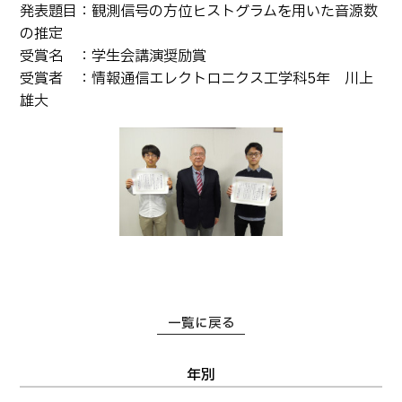
発表題目：観測信号の方位ヒストグラムを用いた音源数
卒業生の方へ
教職員向け
の推定
受賞名 ：学生会講演奨励賞
受賞者 ：情報通信エレクトロニクス工学科5年 川上
雄大
一覧に戻る
年別