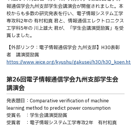
生物化学システム工学科
Webオープンキャンパス
報通信学会九州支部学生会講演会が開催されました。本
オープンキャンパス等
学校概要
交通アクセス
基幹教育科
校からも多数の研究発表を行い、電子情報システム工学
進学の手引き
専攻科2年の 有村和真 君と、情報通信エレクトロニクス
教員紹介
学生生活
専攻科
工学科5年の 川上雄大 君が、「学生会講演奨励賞」を受
入学料および授業料
パンフレット・紹介動画
産学官連携・地域連携
電子情報システム工学専攻
賞しました。
受験生向け 熊本高専 Q&A
生産システム工学専攻
国際交流
受賞等
【外部リンク：電子情報通信学会 九州支部】H30表彰
熊本高専が運用するWebサイト・SNS・動画チャネ
者 講演奨励賞
ル等
活動報告
ご寄付・ネーミングライ
https://www.ieice.org/kyushu/gakusei/h30/h30_koen.h
ツ等
キャリア関係
情報セキュリティ
第26回電子情報通信学会九州支部学生会
図書館
アントレプレナーシップ
講演会
公開情報
その他
発表題目：Comparative verification of machine
learning method to predict power consumption
転職・Uターン就職
お問い合わせ
受賞名 ：学生会講演奨励賞
受賞者 ：電子情報システム工学専攻2年 有村和真
在校生・保護者の方へ