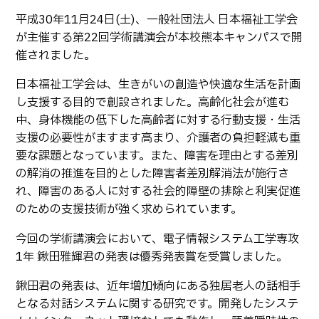
生物化学システム工学科
Webオープンキャンパス
平成30年11月24日(土)、一般社団法人 日本福祉工学会
オープンキャンパス等
学校概要
交通アクセス
基幹教育科
が主催する第22回学術講演会が本校熊本キャンパスで開
進学の手引き
催されました。
教員紹介
学生生活
専攻科
入学料および授業料
日本福祉工学会は、生きがいの創造や快適な生活を計画
パンフレット・紹介動画
産学官連携・地域連携
電子情報システム工学専攻
受験生向け 熊本高専 Q&A
し支援する目的で創設されました。高齢化社会が進む
生産システム工学専攻
国際交流
受賞等
中、身体機能の低下した高齢者に対する行動支援・生活
熊本高専が運用するWebサイト・SNS・動画チャネ
ル等
支援の必要性がますます高まり、介護者の負担軽減も重
活動報告
ご寄付・ネーミングライ
ツ等
要な課題となっています。また、障害を理由とする差別
の解消の推進を目的とした障害者差別解消法が施行さ
キャリア関係
情報セキュリティ
れ、障害のある人に対する社会的障壁の排除と利実促進
のための支援技術が強く求められています。
図書館
アントレプレナーシップ
公開情報
その他
今回の学術講演会において、電子情報システム工学専攻
1年 鍬田雅輝君の発表は優秀発表賞を受賞しました。
転職・Uターン就職
お問い合わせ
鍬田君の発表は、近年増加傾向にある独居老人の話相手
となる対話システムに関する研究です。開発したシステ
在校生・保護者の方へ