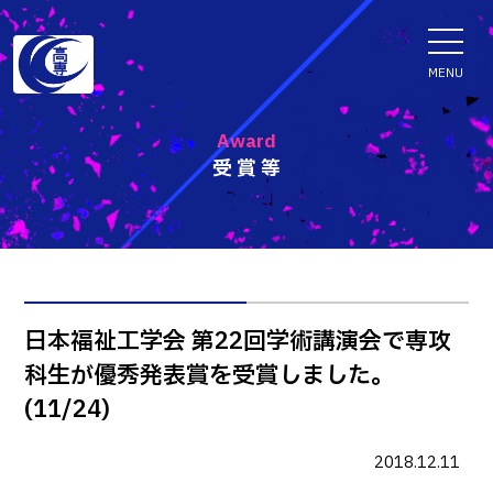
ENGLISH
MENU
Award
受賞等
学科・専攻科
電子情報学系学科
特色ある取組
電子情報通信工学科
知能制御情報工学科
入試情報
日本福祉工学会 第22回学術講演会で専攻
情報工学科
科生が優秀発表賞を受賞しました。
入試速報
融合・複合工学系学科
お知らせ
(11/24)
機械知能システム工学科
入学者選抜検査 情報
建築社会デザイン工学科
パンフレット・紹介動画
2018.12.11
イベント