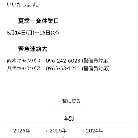
生物化学システム工学科
Webオープンキャンパス
いいたします。
オープンキャンパス等
学校概要
交通アクセス
基幹教育科
夏季一斉休業日
進学の手引き
教員紹介
学生生活
専攻科
入学料および授業料
8月14日(月)～16日(水)
パンフレット・紹介動画
産学官連携・地域連携
電子情報システム工学専攻
受験生向け 熊本高専 Q&A
生産システム工学専攻
緊急連絡先
国際交流
受賞等
熊本高専が運用するWebサイト・SNS・動画チャネ
ル等
熊本キャンパス 096-242-6023 (警備員対応)
活動報告
ご寄付・ネーミングライ
ツ等
八代キャンパス 0965-53-1211 (警備員対応)
キャリア関係
情報セキュリティ
図書館
アントレプレナーシップ
一覧に戻る
公開情報
その他
転職・Uターン就職
お問い合わせ
年別
2026年
2025年
2024年
在校生・保護者の方へ