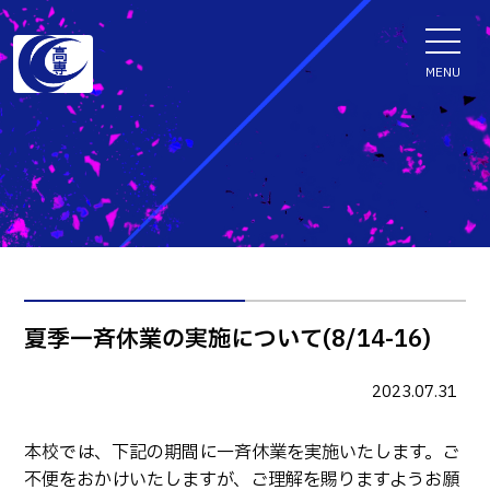
ENGLISH
MENU
学科・専攻科
電子情報学系学科
特色ある取組
電子情報通信工学科
知能制御情報工学科
入試情報
夏季一斉休業の実施について(8/14-16)
情報工学科
入試速報
融合・複合工学系学科
2023.07.31
お知らせ
機械知能システム工学科
入学者選抜検査 情報
本校では、下記の期間に一斉休業を実施いたします。ご
建築社会デザイン工学科
パンフレット・紹介動画
イベント
不便をおかけいたしますが、ご理解を賜りますようお願