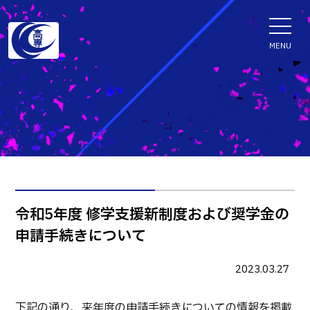
ENGLISH
MENU
学科・専攻科
電子情報学系学科
特色ある取組
電子情報通信工学科
知能制御情報工学科
入試情報
令和5年度 修学支援新制度および奨学金の
情報工学科
申請手続きについて
入試速報
融合・複合工学系学科
お知らせ
機械知能システム工学科
入学者選抜検査 情報
2023.03.27
建築社会デザイン工学科
パンフレット・紹介動画
イベント
下記の通り、来年度の申請手続きについての情報を掲載