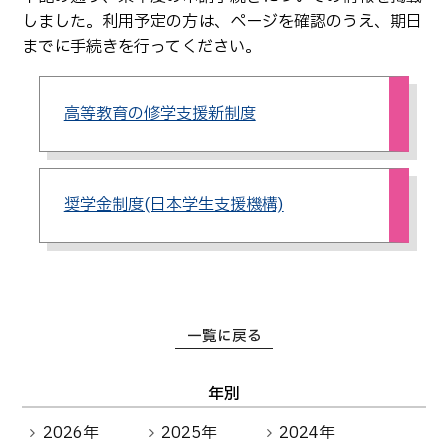
生物化学システム工学科
Webオープンキャンパス
しました。利用予定の方は、ページを確認のうえ、期日
オープンキャンパス等
学校概要
交通アクセス
基幹教育科
までに手続きを行ってください。
進学の手引き
教員紹介
学生生活
専攻科
入学料および授業料
高等教育の修学支援新制度
パンフレット・紹介動画
産学官連携・地域連携
電子情報システム工学専攻
受験生向け 熊本高専 Q&A
生産システム工学専攻
国際交流
受賞等
熊本高専が運用するWebサイト・SNS・動画チャネ
ル等
活動報告
ご寄付・ネーミングライ
奨学金制度(日本学生支援機構)
ツ等
キャリア関係
情報セキュリティ
図書館
アントレプレナーシップ
公開情報
その他
一覧に戻る
転職・Uターン就職
お問い合わせ
年別
在校生・保護者の方へ
2026年
2025年
2024年