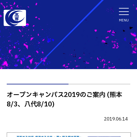
ENGLISH
MENU
学科・専攻科
電子情報学系学科
特色ある取組
電子情報通信工学科
知能制御情報工学科
入試情報
オープンキャンパス2019のご案内 (熊本
情報工学科
8/3、八代8/10)
入試速報
融合・複合工学系学科
お知らせ
機械知能システム工学科
入学者選抜検査 情報
2019.06.14
建築社会デザイン工学科
パンフレット・紹介動画
イベント