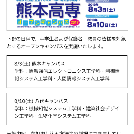
生物化学システム工学科
Webオープンキャンパス
オープンキャンパス等
学校概要
交通アクセス
基幹教育科
進学の手引き
教員紹介
学生生活
専攻科
入学料および授業料
パンフレット・紹介動画
産学官連携・地域連携
電子情報システム工学専攻
下記の日程で、中学生および保護者・教員の皆様を対象
受験生向け 熊本高専 Q&A
生産システム工学専攻
とするオープンキャンパスを実施いたします。
国際交流
受賞等
熊本高専が運用するWebサイト・SNS・動画チャネ
ル等
活動報告
ご寄付・ネーミングライ
8/3(土) 熊本キャンパス
ツ等
学科：情報通信エレクトロニクス工学科・制御情
キャリア関係
情報セキュリティ
報システム工学科・人間情報システム工学科
図書館
アントレプレナーシップ
公開情報
その他
8/10(土) 八代キャンパス
学科：機械知能システム工学科・建築社会デザイ
転職・Uターン就職
お問い合わせ
ン工学科・生物化学システム工学科
在校生・保護者の方へ
実施内容、参加申し込み方法等の詳細につきましては、