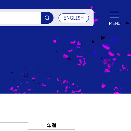
ENGLISH
MENU
シップ
交通アクセス
学生生活
産学官連携・地域連携
受賞等
ご寄付・ネーミングライツ等
情報セキュリティ
年別