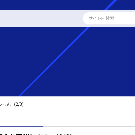
ENGLISH
求人窓口
インターン
進路状況
学校概要
専攻科
教員紹介
学科
る取組
工学科
パンフレット・紹介動画
工学科
報
国際交流
。 (2/3)
学系学科
活動報告
せ
 情報
テム工学科
キャリア関係
・紹介動画
イン工学科
ト