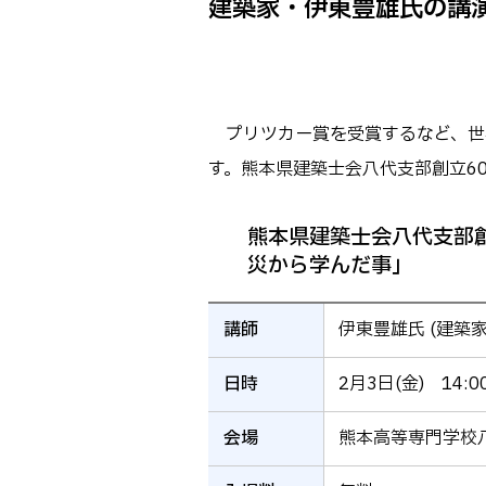
建築家・伊東豊雄氏の講演会
Webオープン
生物化学シス
オープンキャン
基幹教育科
進学の手引き
専攻科
入学料および
プリツカー賞を受賞するなど、世
電子情報シス
受験生向け 熊本
す。熊本県建築士会八代支部創立6
生産システム
熊本高専が運用
SNS・動画チ
熊本県建築士会八代支部
災から学んだ事」
講師
伊東豊雄氏 (建築家
日時
2月3日(金) 14:
会場
熊本高等専門学校八