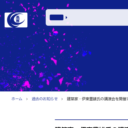
学科・
電子情報学系
特色あ
電子情報通信
知能制御情報
入試情
情報工学科
ホーム
過去のお知らせ
建築家・伊東豊雄氏の講演会を開催します
入試速報
融合・複合工
お知ら
入学者選抜検査
機械知能シス
パンフレット
建築社会デザ
イベン