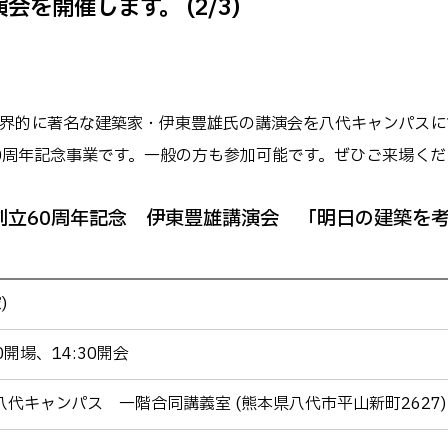
を開催します。 (2/3)
キャンパス
テム工学科
図書館
パス等
公開情報
授業料
転職・Uターン就職
界的に著名な建築家・伊東豊雄氏の講演会を八代キャンパスに
テム工学専攻
高専 Q&A
0周年記念事業です。一般の方も参加可能です。ぜひご来場くだ
工学専攻
するWebサイト・
ャネル等
在校生・保護者の
創立60周年記念 伊東豊雄講演会 「明日の建築を
)
00開場、14:30開会
代キャンパス 一階合同講義室 (熊本県八代市平山新町2627)