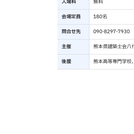
入場料
無料
会場定員
180名
問合せ先
090-8297-7930
主催
熊本県建築士会八
後援
熊本高等専門学校